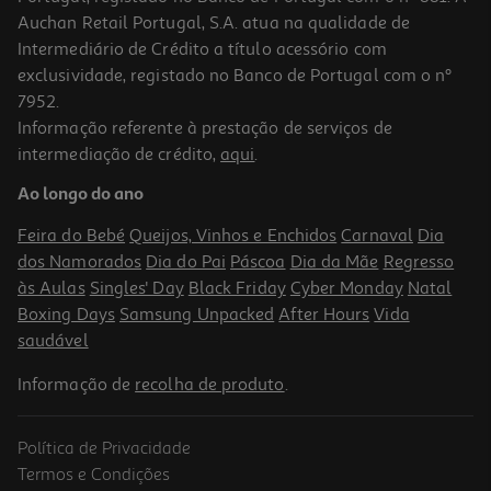
Auchan Retail Portugal, S.A. atua na qualidade de
Intermediário de Crédito a título acessório com
exclusividade, registado no Banco de Portugal com o nº
7952.
Informação referente à prestação de serviços de
5.0
(8)
intermediação de crédito,
aqui
.
Óleo De Cedro Mistolin 360ml
Ao longo do ano
10.42 €/Lt
Feira do Bebé
Queijos, Vinhos e Enchidos
Carnaval
Dia
3,75 €
dos Namorados
Dia do Pai
Páscoa
Dia da Mãe
Regresso
às Aulas
Singles' Day
Black Friday
Cyber Monday
Natal
Boxing Days
Samsung Unpacked
After Hours
Vida
saudável
Informação de
recolha de produto
.
Política de Privacidade
Termos e Condições