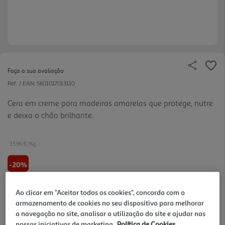
Faça a sua avaliação
Ref. / EAN:
5601017013110
Cera em creme para madeiras amarelas que protege, nutre
e deixa o chão brilhante.
15.96 €/Kg
-20%
Price reduced from
to
4,99 €
Ao clicar em "Aceitar todos os cookies", concorda com o
3,99 €
armazenamento de cookies no seu dispositivo para melhorar
a navegação no site, analisar a utilização do site e ajudar nas
Promoção:
de 6/8/2026 a 19/8/2026
nossas iniciativas de marketing.
Política de Cookies