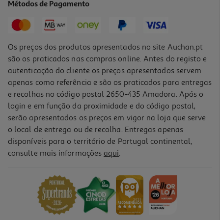
Métodos de Pagamento
Price reduced from
to
5,49 €
4,40 €
Promoção
Os preços dos produtos apresentados no site Auchan.pt
são os praticados nas compras online. Antes do registo e
autenticação do cliente os preços apresentados servem
apenas como referência e são os praticados para entregas
e recolhas no código postal 2650-435 Amadora. Após o
login e em função da proximidade e do código postal,
serão apresentados os preços em vigor na loja que serve
o local de entrega ou de recolha. Entregas apenas
disponíveis para o território de Portugal continental,
consulte mais informações
aqui
.
Restaurador Dabri Reparador Médio 150ml
29.93 €/Lt
4,49 €