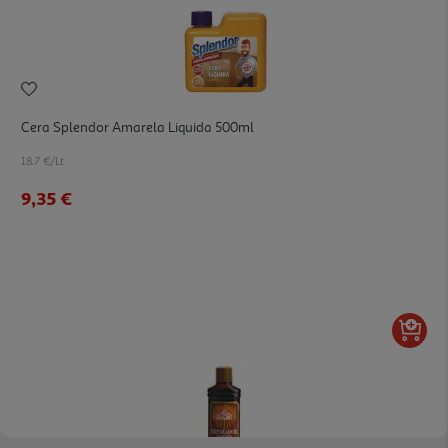
Cera Splendor Amarela Liquida 500ml
18.7 €/Lt
9,35 €