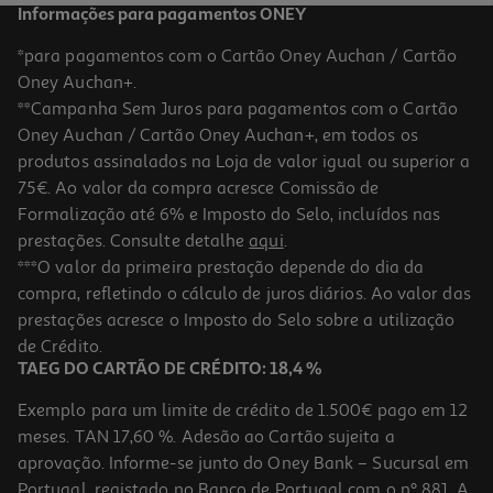
Informações para pagamentos ONEY
*para pagamentos com o Cartão Oney Auchan / Cartão
Oney Auchan+.
**Campanha Sem Juros para pagamentos com o Cartão
Oney Auchan / Cartão Oney Auchan+, em todos os
produtos assinalados na Loja de valor igual ou superior a
75€. Ao valor da compra acresce Comissão de
Formalização até 6% e Imposto do Selo, incluídos nas
prestações. Consulte detalhe
aqui
.
5.0
(1)
Creme Nutritivo Pronto Cera De Abelha 200ml
***O valor da primeira prestação depende do dia da
compra, refletindo o cálculo de juros diários. Ao valor das
17.95 €/Lt
prestações acresce o Imposto do Selo sobre a utilização
3,59 €
de Crédito.
TAEG DO CARTÃO DE CRÉDITO: 18,4 %
Exemplo para um limite de crédito de 1.500€ pago em 12
meses. TAN 17,60 %. Adesão ao Cartão sujeita a
aprovação. Informe-se junto do Oney Bank – Sucursal em
Portugal, registado no Banco de Portugal com o nº 881. A