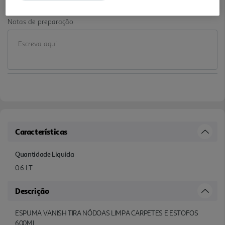
Notas de preparação
Características
Quantidade Liquida
0.6 LT
Descrição
ESPUMA VANISH TIRA NÓDOAS LIMPA CARPETES E ESTOFOS
600ML