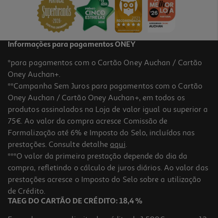
6,80 €
Informações para pagamentos ONEY
*para pagamentos com o Cartão Oney Auchan / Cartão
Oney Auchan+.
**Campanha Sem Juros para pagamentos com o Cartão
Oney Auchan / Cartão Oney Auchan+, em todos os
-37%
produtos assinalados na Loja de valor igual ou superior a
75€. Ao valor da compra acresce Comissão de
Formalização até 6% e Imposto do Selo, incluídos nas
prestações. Consulte detalhe
aqui
.
5.0
(5)
Limpa Estofos E Alcatifas Shampoo Manual Vanish 950ml
***O valor da primeira prestação depende do dia da
compra, refletindo o cálculo de juros diários. Ao valor das
5.67 €/Lt
Price reduced from
to
prestações acresce o Imposto do Selo sobre a utilização
8,49 €
5,39 €
de Crédito.
Promoção
TAEG DO CARTÃO DE CRÉDITO: 18,4 %