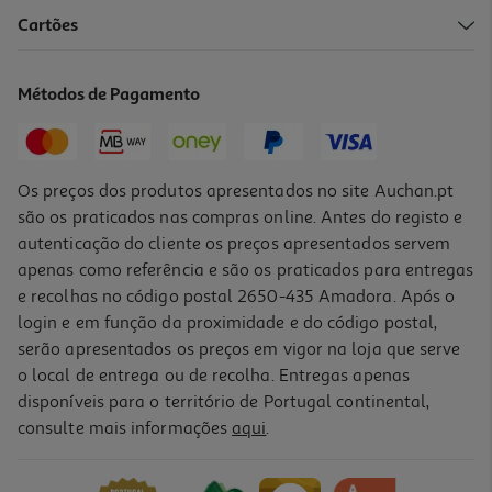
4.8
(5)
Cartões
Spray Tira Nódoas A Seco Vanish Multi-Textil 500ml
10.78 €/Lt
Métodos de Pagamento
Price reduced from
to
8,49 €
5,39 €
Promoção
Os preços dos produtos apresentados no site Auchan.pt
são os praticados nas compras online. Antes do registo e
autenticação do cliente os preços apresentados servem
apenas como referência e são os praticados para entregas
e recolhas no código postal 2650-435 Amadora. Após o
login e em função da proximidade e do código postal,
serão apresentados os preços em vigor na loja que serve
o local de entrega ou de recolha. Entregas apenas
disponíveis para o território de Portugal continental,
4.8
(4)
consulte mais informações
aqui
.
Tira Nódoas Dr Beckmann Escova Para Tapetes 650ml
10.46 €/Lt