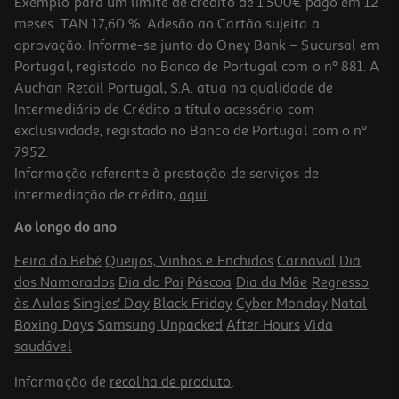
Exemplo para um limite de crédito de 1.500€ pago em 12
meses. TAN 17,60 %. Adesão ao Cartão sujeita a
aprovação. Informe-se junto do Oney Bank – Sucursal em
Portugal, registado no Banco de Portugal com o nº 881. A
Auchan Retail Portugal, S.A. atua na qualidade de
Intermediário de Crédito a título acessório com
exclusividade, registado no Banco de Portugal com o nº
7952.
Informação referente à prestação de serviços de
intermediação de crédito,
aqui
.
Ao longo do ano
Feira do Bebé
Queijos, Vinhos e Enchidos
Carnaval
Dia
dos Namorados
Dia do Pai
Páscoa
Dia da Mãe
Regresso
às Aulas
Singles' Day
Black Friday
Cyber Monday
Natal
Boxing Days
Samsung Unpacked
After Hours
Vida
saudável
Informação de
recolha de produto
.