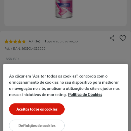
4.7
(14)
Faça a sua avaliação
Leu
14
Ref. / EAN:
5601014012222
avaliações.
Link
8.98 €/Lt
para
a
-37%
mesma
Ao clicar em "Aceitar todos os cookies", concorda com o
página.
armazenamento de cookies no seu dispositivo para melhorar
Price reduced from
to
8,49 €
a navegação no site, analisar a utilização do site e ajudar nas
5,39 €
nossas iniciativas de marketing.
Política de Cookies
Promoção:
de 6/8/2026 a 2/9/2026
Aceitar todos os cookies
10% DESCONTO IMEDIATO INCLUÍDO
De 6/8/2026 a 19/8/2026
Preço exclusivo para clientes membros Clube Auchan,
Definições de cookies
com desconto imediato aplicado já refletido no preço
final acima apresentado.