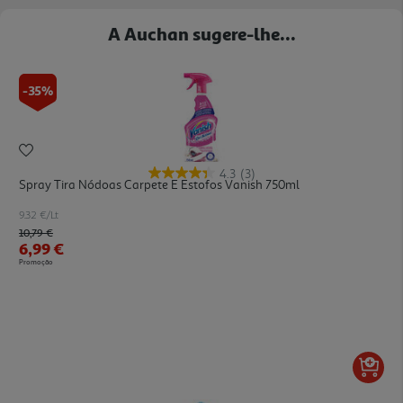
A Auchan sugere-lhe...
-35%
4.3
(3)
Spray Tira Nódoas Carpete E Estofos Vanish 750ml
9.32 €/Lt
Price reduced from
to
10,79 €
6,99 €
Promoção