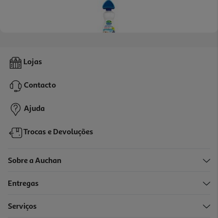
5.0
(1)
Tira Nódoas Dr.beckmann Limpa Estofos 400 Ml
Lojas
13.73 €/Lt
Contacto
5,49 €
Ajuda
Trocas e Devoluções
Sobre a Auchan
Entregas
-37%
Serviços