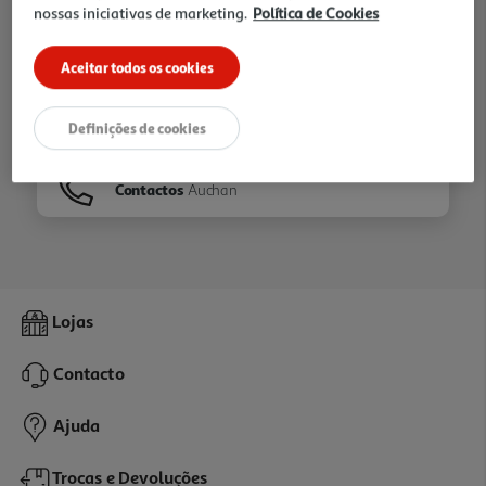
nossas iniciativas de marketing.
Política de Cookies
Ir para
Homepage
Aceitar todos os cookies
Veja os nossos
Folhetos
Definições de cookies
Contactos
Auchan
Lojas
Contacto
Ajuda
Trocas e Devoluções