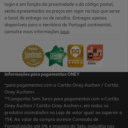
login e em função da proximidade e do código postal,
serão apresentados os preços em vigor na loja que serve
o local de entrega ou de recolha. Entregas apenas
disponíveis para o território de Portugal continental,
consulte mais informações
aqui
.
Informações para pagamentos ONEY
*para pagamentos com o Cartão Oney Auchan / Cartão
Oney Auchan+.
**Campanha Sem Juros para pagamentos com o Cartão
Oney Auchan / Cartão Oney Auchan+, em todos os
produtos assinalados na Loja de valor igual ou superior a
75€. Ao valor da compra acresce Comissão de
Formalização até 6% e Imposto do Selo, incluídos nas