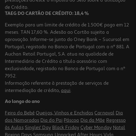
prestações acresce o Imposto do Selo sobre a utilização
de Crédito.
TAEG DO CARTÃO DE CRÉDITO: 18,4 %
Exemplo para um limite de crédito de 1.500€ pago em 12
meses. TAN 17,60 %. Adesão ao Cartão sujeita a
aprovação. Informe-se junto do Oney Bank – Sucursal em
Portugal, registado no Banco de Portugal com o nº 881. A
Auchan Retail Portugal, S.A. atua na qualidade de
Intermediário de Crédito a título acessório com
exclusividade, registado no Banco de Portugal com o nº
7952.
Informação referente à prestação de serviços de
intermediação de crédito,
aqui
.
Ao longo do ano
Feira do Bebé
Queijos, Vinhos e Enchidos
Carnaval
Dia
dos Namorados
Dia do Pai
Páscoa
Dia da Mãe
Regresso
às Aulas
Singles' Day
Black Friday
Cyber Monday
Natal
Boxing Days
Samsung Unpacked
After Hours
Vida