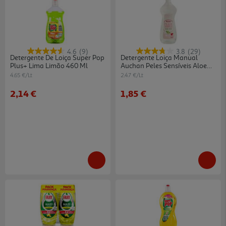
4.6
(9)
3.8
(29)
Detergente De Loiça Super Pop
Detergente Loiça Manual
Plus+ Lima Limão 460 Ml
Auchan Peles Sensíveis Aloe
Vera 750ml
4.65 €/Lt
2.47 €/Lt
2,14 €
1,85 €