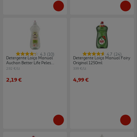
4.3
(10)
4.7
(24)
Detergente Loiça Manual
Detergente Loiça Manual Fairy
Auchan Better Life Peles
Original 1250ml
Sensíveis Biberões E Tetinas
2.92 €/Lt
3.99 €/Lt
750ml
2,19 €
4,99 €