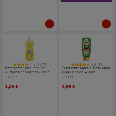
4.0
(27)
4.6
(5)
Detergente Loiça Manual
Detergente Manual Fairy Maxi
Auchan Concentrado Limão
Poder Original 450ml
750ml
2.47 €/Lt
6.64 €/Lt
1,85 €
2,99 €