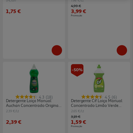
5 €/un
7.98 €/Lt
Price reduced from
to
4,99 €
1,75 €
3,99 €
Promoção
-50%
4.3
(18)
4.5
(6)
Detergente Loiça Manual
Detergente Cif Loiça Manual
Auchan Concentrado Original
Concentrado Limão Verde
1l
600ml
2.39 €/Lt
2.65 €/Lt
Price reduced from
to
3,19 €
2,39 €
1,59 €
Promoção