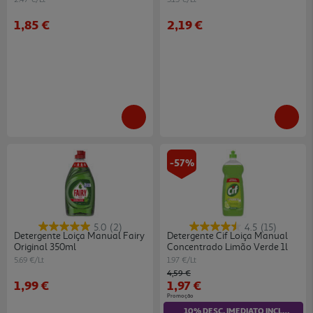
1,85 €
2,19 €
-57%
5.0
(2)
4.5
(15)
Detergente Loiça Manual Fairy
Detergente Cif Loiça Manual
Original 350ml
Concentrado Limão Verde 1l
5.69 €/Lt
1.97 €/Lt
Price reduced from
to
4,59 €
1,99 €
1,97 €
Promoção
10% DESC. IMEDIATO INCLUÍDO