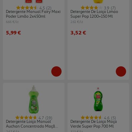
4.5
(2)
3.9
(7)
Detergente Manual Fairy Maxi
Detergente De Loiça Limao
Poder Limão 2x450ml
Super Pop 1200+150 Ml
6.66 €/Lt
2.61 €/Lt
5,99 €
3,52 €
4.7
(19)
4.6
(5)
Detergente Loiça Manual
Detergente De Loiça Maça
Auchan Concentrado Maçã
Verde Super Pop 700 Ml
750ml
2.47 €/Lt
3.13 €/Lt