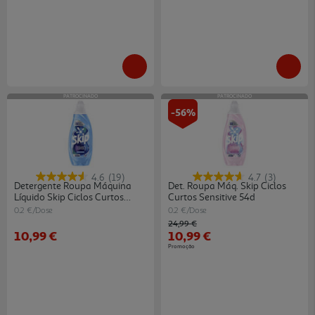
PATROCINADO
PATROCINADO
-56%
4.6
(19)
4.7
(3)
Detergente Roupa Máquina
Det. Roupa Máq. Skip Ciclos
Líquido Skip Ciclos Curtos
Curtos Sensitive 54d
Antiodor 54d
0.2 €/Dose
0.2 €/Dose
Price reduced from
to
24,99 €
10,99 €
10,99 €
Promoção