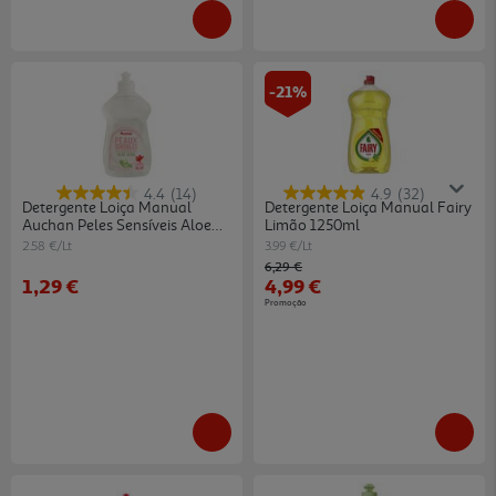
-21%
4.4
(14)
4.9
(32)
Detergente Loiça Manual
Detergente Loiça Manual Fairy
Auchan Peles Sensíveis Aloe
Limão 1250ml
Vera 500ml
2.58 €/Lt
3.99 €/Lt
Price reduced from
to
6,29 €
1,29 €
4,99 €
Promoção