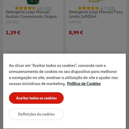
4.6
(21)
4.7
(22)
Detergente Loiça Manual
Detergente Loiça Manual Fairy
Auchan Concentrado Original
Limão 2x900ml
500ml
2.58 €/Lt
4.99 €/Lt
1,29 €
8,99 €
Ao clicar em "Aceitar todos os cookies", concorda com o
armazenamento de cookies no seu dispositivo para melhorar
a navegação no site, analisar a utilização do site e ajudar nas
nossas iniciativas de marketing.
Política de Cookies
-20%
Aceitar todos os cookies
Definições de cookies
5.0
(2)
5.0
(3)
Detergente Loiça Manual Fairy
Detergente Loiça Manual Fairy
Ultra Poder Original 350ml
Spray Limão 500ml