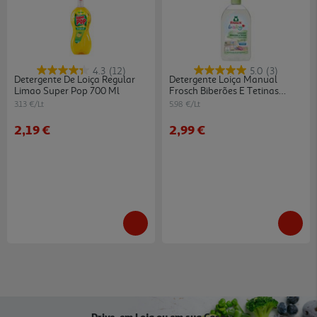
4.3
(12)
5.0
(3)
Detergente De Loiça Regular
Detergente Loiça Manual
Limao Super Pop 700 Ml
Frosch Biberões E Tetinas
500ml
3.13 €/Lt
5.98 €/Lt
2,19 €
2,99 €
Drive, em Loja ou em sua Casa