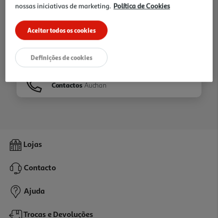
nossas iniciativas de marketing.
Política de Cookies
Ir para
Homepage
Aceitar todos os cookies
Veja os nossos
Folhetos
Definições de cookies
Contactos
Auchan
Lojas
Contacto
Ajuda
Trocas e Devoluções