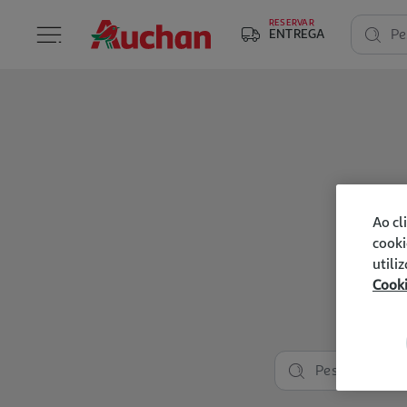
RESERVAR
ENTREGA
Pe
Ao cl
cooki
utili
Cook