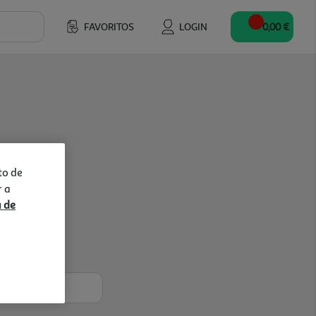
FAVORITOS
LOGIN
0,00 €
to de
r a
a de