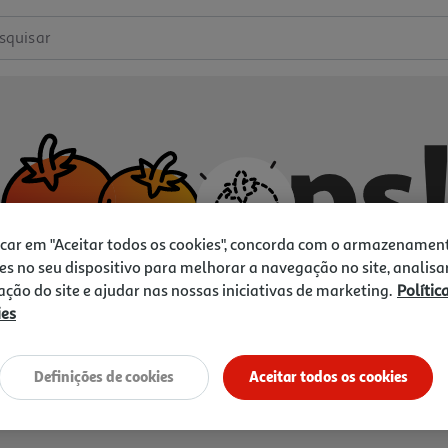
squisar
icar em "Aceitar todos os cookies", concorda com o armazenamen
es no seu dispositivo para melhorar a navegação no site, analisa
zação do site e ajudar nas nossas iniciativas de marketing.
Polític
ies
Não temos o que procura.
Vamos tentar de novo?
Definições de cookies
Aceitar todos os cookies