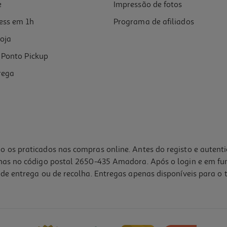
e
Impressão de fotos
ess em 1h
Programa de afiliados
oja
Ponto Pickup
rega
o os praticados nas compras online. Antes do registo e autent
lhas no código postal 2650-435 Amadora. Após o login e em fu
de entrega ou de recolha. Entregas apenas disponíveis para o t