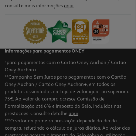
consulte mais informações
aqui
.
Cordão Redondo Dom Pé Preto 90cm
1.99 €/un
1,99 €
Informações para pagamentos ONEY
*para pagamentos com o Cartão Oney Auchan / Cartão
Oney Auchan+.
**Campanha Sem Juros para pagamentos com o Cartão
Oney Auchan / Cartão Oney Auchan+, em todos os
produtos assinalados na Loja de valor igual ou superior a
75€. Ao valor da compra acresce Comissão de
Formalização até 6% e Imposto do Selo, incluídos nas
prestações. Consulte detalhe
aqui
.
Cordao Plano Dom Pé Preto 150cm
***O valor da primeira prestação depende do dia da
compra, refletindo o cálculo de juros diários. Ao valor das
1.99 €/un
prestações acresce o Imposto do Selo sobre a utilização