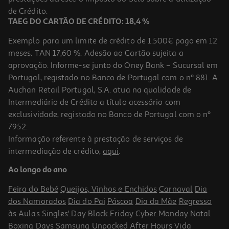
1,99 €
de Crédito.
TAEG DO CARTÃO DE CRÉDITO: 18,4 %
Exemplo para um limite de crédito de 1.500€ pago em 12
meses. TAN 17,60 %. Adesão ao Cartão sujeita a
aprovação. Informe-se junto do Oney Bank – Sucursal em
Portugal, registado no Banco de Portugal com o nº 881. A
Auchan Retail Portugal, S.A. atua na qualidade de
Intermediário de Crédito a título acessório com
exclusividade, registado no Banco de Portugal com o nº
7952.
Informação referente à prestação de serviços de
intermediação de crédito,
aqui
.
Cordão Redondo Dom Pé Castanho 60cm
Ao longo do ano
1.99 €/un
Feira do Bebé
Queijos, Vinhos e Enchidos
Carnaval
Dia
1,99 €
dos Namorados
Dia do Pai
Páscoa
Dia da Mãe
Regresso
às Aulas
Singles' Day
Black Friday
Cyber Monday
Natal
Boxing Days
Samsung Unpacked
After Hours
Vida