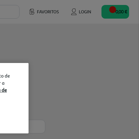
FAVORITOS
LOGIN
0,00 €
to de
r a
a de