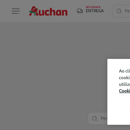
RESERVAR
ENTREGA
Pe
Ao cl
cooki
utili
Cook