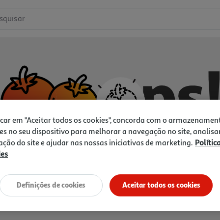
squisar
icar em "Aceitar todos os cookies", concorda com o armazenamen
es no seu dispositivo para melhorar a navegação no site, analisa
zação do site e ajudar nas nossas iniciativas de marketing.
Polític
ies
Não temos o que procura.
Vamos tentar de novo?
Definições de cookies
Aceitar todos os cookies