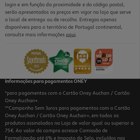
login e em função da proximidade e do código postal,
serão apresentados os preços em vigor na loja que serve
o local de entrega ou de recolha. Entregas apenas
disponíveis para o território de Portugal continental,
consulte mais informações
aqui
.
Informações para pagamentos ONEY
*para pagamentos com o Cartão Oney Auchan / Cartão
Oney Auchan+.
**Campanha Sem Juros para pagamentos com o Cartão
Oney Auchan / Cartão Oney Auchan+, em todos os
produtos assinalados na Loja de valor igual ou superior a
75€. Ao valor da compra acresce Comissão de
Formalização até 6% e Imposto do Selo, incluídos nas