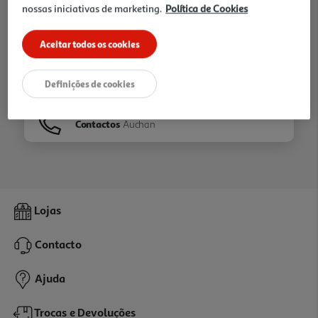
nossas iniciativas de marketing.
Política de Cookies
Ir para
Homepage
Aceitar todos os cookies
Veja os nossos
Folhetos
Definições de cookies
Contactos
Auchan
Lojas
Contacto
Ajuda
Trocas e Devoluções