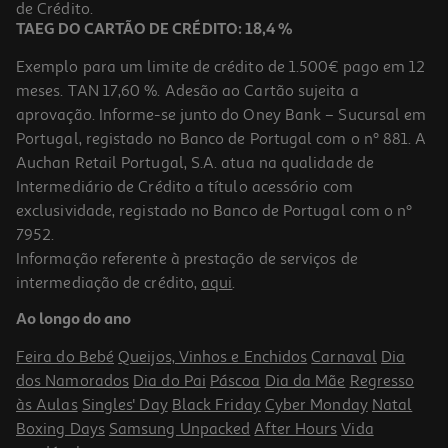
de Crédito.
Promoção
TAEG DO CARTÃO DE CRÉDITO: 18,4 %
Exemplo para um limite de crédito de 1.500€ pago em 12
meses. TAN 17,60 %. Adesão ao Cartão sujeita a
aprovação. Informe-se junto do Oney Bank – Sucursal em
Portugal, registado no Banco de Portugal com o nº 881. A
Auchan Retail Portugal, S.A. atua na qualidade de
Intermediário de Crédito a título acessório com
exclusividade, registado no Banco de Portugal com o nº
7952.
Informação referente à prestação de serviços de
4.9
(15)
intermediação de crédito,
aqui
.
Spray Tira Nódoas Mistolin 500 Ml
Ao longo do ano
5.28 €/Lt
Feira do Bebé
Queijos, Vinhos e Enchidos
Carnaval
Dia
2,64 €
dos Namorados
Dia do Pai
Páscoa
Dia da Mãe
Regresso
às Aulas
Singles' Day
Black Friday
Cyber Monday
Natal
Boxing Days
Samsung Unpacked
After Hours
Vida