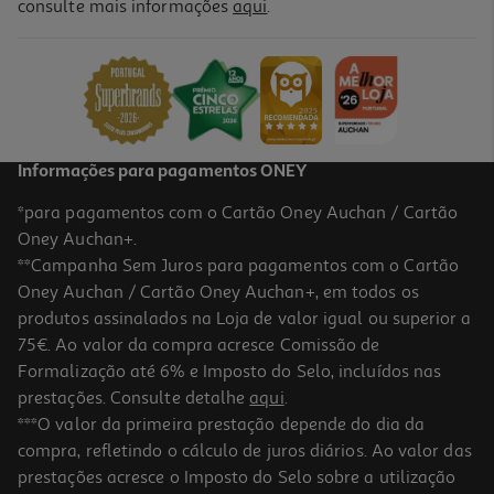
4.9
(8)
consulte mais informações
aqui
.
Tira Nodóas Spray Neoblanc 700 Ml
2.86 €/Lt
2,00 €
Informações para pagamentos ONEY
*para pagamentos com o Cartão Oney Auchan / Cartão
Oney Auchan+.
**Campanha Sem Juros para pagamentos com o Cartão
Oney Auchan / Cartão Oney Auchan+, em todos os
-55%
produtos assinalados na Loja de valor igual ou superior a
75€. Ao valor da compra acresce Comissão de
Formalização até 6% e Imposto do Selo, incluídos nas
prestações. Consulte detalhe
aqui
.
4.0
(1)
Aditivo Tira-Nódoas Vanish Spray Pink + White 2 X 750 Ml
***O valor da primeira prestação depende do dia da
compra, refletindo o cálculo de juros diários. Ao valor das
5.09 €/Lt
Price reduced from
to
prestações acresce o Imposto do Selo sobre a utilização
16,99 €
7,64 €