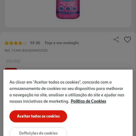
3.8
(6)
Faça a sua avaliação
Leu
6
Ref. / EAN:
8410104402501
avaliações.
Link
20.2 €/Lt
para
a
-41%
mesma
página.
Ao clicar em "Aceitar todos os cookies", concorda com o
Price reduced from
to
6,89 €
armazenamento de cookies no seu dispositivo para melhorar
4,04 €
a navegação no site, analisar a utilização do site e ajudar nas
nossas iniciativas de marketing.
Política de Cookies
Promoção:
de 23/7/2026 a 19/8/2026
10% DESCONTO IMEDIATO INCLUÍDO
Aceitar todos os cookies
De 6/8/2026 a 19/8/2026
Preço exclusivo para clientes membros Clube Auchan,
com desconto imediato aplicado já refletido no preço
Definições de cookies
final acima apresentado.