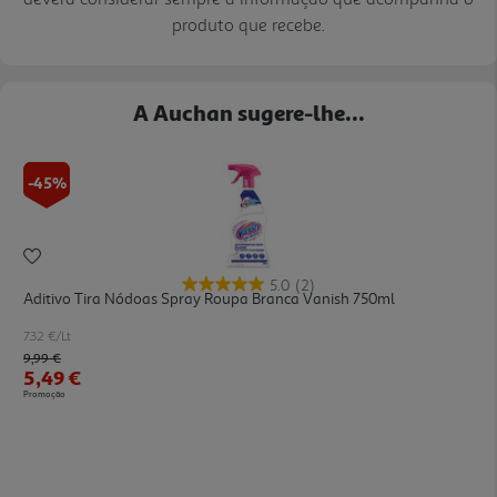
produto que recebe.
A Auchan sugere-lhe...
-45%
5.0
(2)
Aditivo Tira Nódoas Spray Roupa Branca Vanish 750ml
7.32 €/Lt
Price reduced from
to
9,99 €
5,49 €
Promoção