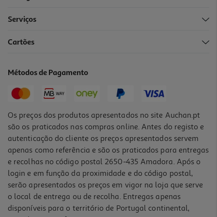
Serviços
5.0
(2)
Cartões
Aditivo Tira Nódoas Spray Desengordurante Vanish 750ml
7.19 €/Lt
Métodos de Pagamento
Price reduced from
to
9,99 €
5,39 €
Promoção
Os preços dos produtos apresentados no site Auchan.pt
são os praticados nas compras online. Antes do registo e
autenticação do cliente os preços apresentados servem
apenas como referência e são os praticados para entregas
e recolhas no código postal 2650-435 Amadora. Após o
login e em função da proximidade e do código postal,
serão apresentados os preços em vigor na loja que serve
o local de entrega ou de recolha. Entregas apenas
disponíveis para o território de Portugal continental,