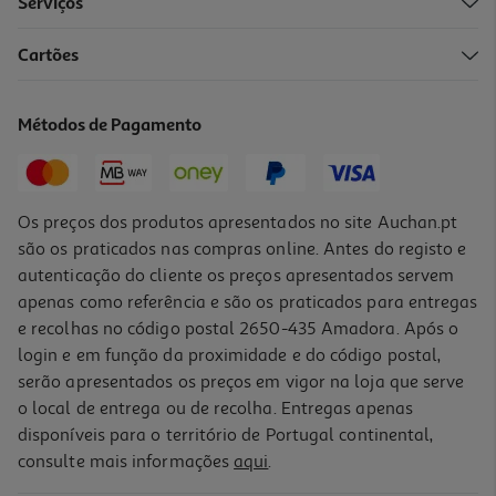
Serviços
4.4
(57)
Cartões
Saco De Lixo Auchan Fecho Fácil 50l 100% Reciclados 15un
0.1 €/un
Métodos de Pagamento
1,49 €
Os preços dos produtos apresentados no site Auchan.pt
são os praticados nas compras online. Antes do registo e
autenticação do cliente os preços apresentados servem
apenas como referência e são os praticados para entregas
e recolhas no código postal 2650-435 Amadora. Após o
login e em função da proximidade e do código postal,
-28%
serão apresentados os preços em vigor na loja que serve
o local de entrega ou de recolha. Entregas apenas
disponíveis para o território de Portugal continental,
consulte mais informações
aqui
.
Sacos Lixo Silvex Branco 50l 16un