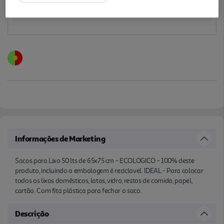
Informações de Marketing
Sacos para Lixo 50 lts de 65x75 cm - ECOLOGICO - 100% deste
produto, incluindo a embalagem é reciclavel. IDEAL - Para colocar
todos os lixos domésticos, latas, vidro, restos de comida, papel,
cartão. Com fita plástica para fechar o saco.
Descrição