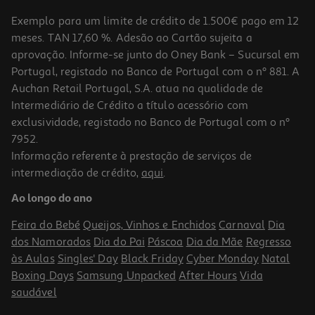
Exemplo para um limite de crédito de 1.500€ pago em 12
meses. TAN 17,60 %. Adesão ao Cartão sujeita a
aprovação. Informe-se junto do Oney Bank – Sucursal em
Portugal, registado no Banco de Portugal com o nº 881. A
Auchan Retail Portugal, S.A. atua na qualidade de
Intermediário de Crédito a título acessório com
exclusividade, registado no Banco de Portugal com o nº
7952.
Informação referente à prestação de serviços de
4.1
(10)
intermediação de crédito,
aqui
.
Sacos Silvex Lixo Eco Reciclados 50l 15un
Ao longo do ano
0.12 €/un
Feira do Bebé
Queijos, Vinhos e Enchidos
Carnaval
Dia
1,79 €
dos Namorados
Dia do Pai
Páscoa
Dia da Mãe
Regresso
às Aulas
Singles' Day
Black Friday
Cyber Monday
Natal
Boxing Days
Samsung Unpacked
After Hours
Vida
saudável