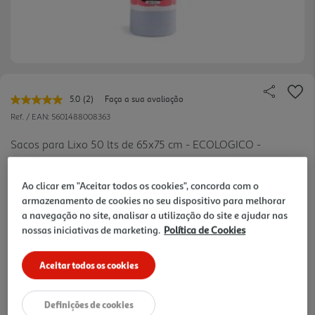
5.0
(2)
Faça a sua avaliação
Leu
2
Ref. / EAN:
5601488008363
avaliações.
Link
Sacos para Lixo 50 lts de 65x75 cm - ECOLOGICO -
para
100% deste produto, incluindo a embalagem é
a
ver
mesma
reciclavel. IDEAL - Para colocar todos os lixos
mais
página.
Ao clicar em "Aceitar todos os cookies", concorda com o
domésticos, latas, vidro, restos de comida, papel,
armazenamento de cookies no seu dispositivo para melhorar
0.28 €/un
cartão. Com fita plástica para fechar o saco.
a navegação no site, analisar a utilização do site e ajudar nas
nossas iniciativas de marketing.
Política de Cookies
3,35 €
Aceitar todos os cookies
Notas de preparação
Definições de cookies