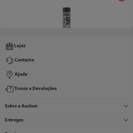
3.7
(35)
Saco De Lixo Auchan Altos Fecho Fácil 100% Reciclados 50l 10un
Lojas
0.2 €/un
Contacto
1,99 €
Ajuda
Trocas e Devoluções
Sobre a Auchan
Entregas