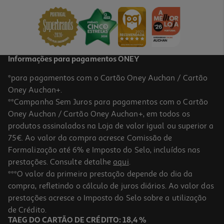
0.13 €/un
Price reduced from
to
2,79 €
2,00 €
Promoção
Informações para pagamentos ONEY
*para pagamentos com o Cartão Oney Auchan / Cartão
Oney Auchan+.
**Campanha Sem Juros para pagamentos com o Cartão
Oney Auchan / Cartão Oney Auchan+, em todos os
-24%
produtos assinalados na Loja de valor igual ou superior a
75€. Ao valor da compra acresce Comissão de
Formalização até 6% e Imposto do Selo, incluídos nas
prestações. Consulte detalhe
aqui
.
5.0
(2)
Sacos Lixo Handy Bag Antigotas 50l 8un
***O valor da primeira prestação depende do dia da
compra, refletindo o cálculo de juros diários. Ao valor das
0.24 €/un
Price reduced from
to
prestações acresce o Imposto do Selo sobre a utilização
2,49 €
1,89 €
de Crédito.
Promoção
TAEG DO CARTÃO DE CRÉDITO: 18,4 %