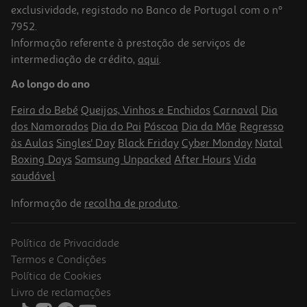
exclusividade, registado no Banco de Portugal com o nº
7952.
Informação referente à prestação de serviços de
intermediação de crédito,
aqui
.
Ao longo do ano
Feira do Bebé
Queijos, Vinhos e Enchidos
Carnaval
Dia
dos Namorados
Dia do Pai
Páscoa
Dia da Mãe
Regresso
às Aulas
Singles' Day
Black Friday
Cyber Monday
Natal
Boxing Days
Samsung Unpacked
After Hours
Vida
saudável
Informação de
recolha de produto
.
Política de Privacidade
Termos e Condições
Política de Cookies
Livro de reclamações