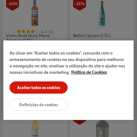
-14%
-21%
4.0
(1)
Vinho Rosé Dona Maria
Bellini Cipriani 0.75 L
Alentejo 0.75 L
11.45 €/Lt
19.99 €/Lt
Price reduced from
to
Price reduced from
to
9,99 €
18,99 €
Ao clicar em "Aceitar todos os cookies", concorda com o
8,59 €
14,99 €
armazenamento de cookies no seu dispositivo para melhorar
Promoção
Promoção
a navegação no site, analisar a utilização do site e ajudar nas
nossas iniciativas de marketing.
Política de Cookies
Aceitar todos os cookies
Definições de cookies
-20%