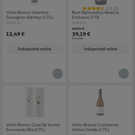
4.5
(2)
Vinho Branco Vicentino
Rum Diplomatico Reserva
Sauvignon Alentejo 0.75 L
Exclusiva 0.70l
16.65 €/Lt
55.99 €/Lt
Price reduced from
to
48,99 €
12,49 €
39,19 €
Promoção
Indisponível online
Indisponível online
Vinho Branco Casa De Santar
Vinho Branco Curtimenta
Encruzado Dão 0.75 L
Vinhos Verdes 0.75 L