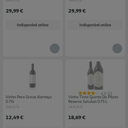
39.99 €/Lt
39.99 €/Lt
29,99 €
29,99 €
Indisponível online
Indisponível online
4.0
(1)
Vinho Pera Grave Alentejo
Vinho Tinto Quinta Do Piloto
0.75l
Reserva Setubal 0.75 L
16.65 €/Lt
24.92 €/Lt
12,49 €
18,69 €