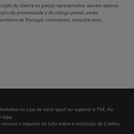
icação do cliente os preços apresentados servem apenas
nção da proximidade e do código postal, serão
erritório de Portugal continental, consulte mais
lados na Loja de valor igual ou superior a 75€. Ao
he
aqui
.
 acresce o Imposto do Selo sobre a utilização de Crédito.