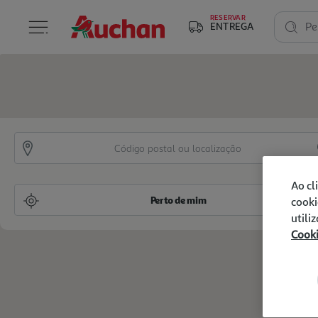
RESERVAR
ENTREGA
Pe
Ao cl
Perto de mim
cooki
utili
Cook