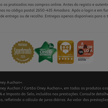
o os praticados nas compras online. Antes do registo e autent
lhas no código postal 2650-435 Amadora. Após o login e em fu
de entrega ou de recolha. Entregas apenas disponíveis para o t
ney Auchan+.
 Auchan / Cartão Oney Auchan+, em todos os produtos assina
 e Imposto do Selo, incluídos nas prestações. Consulte detal
 refletindo o cálculo de juros diários. Ao valor das prestações