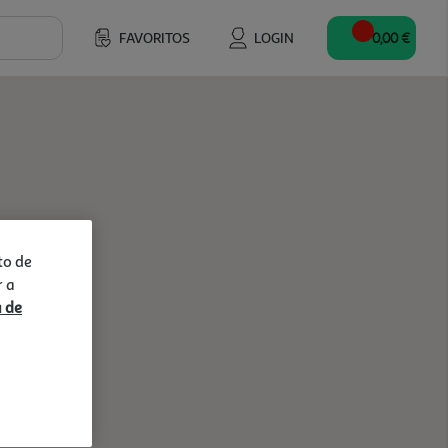
FAVORITOS
LOGIN
0,00 €
to de
r a
a de