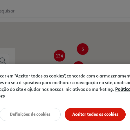
squisar
5
134
37
icar em "Aceitar todos os cookies", concorda com o armazenamen
63
es no seu dispositivo para melhorar a navegação no site, analisa
zação do site e ajudar nas nossas iniciativas de marketing.
Polític
ies
17
279
Definições de cookies
Aceitar todos os cookies
32