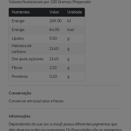
Valores Nutricionais por: 100 Gramas :Preparado
Nutrientes
Valor
Unidade
Energia
269.00
kJ
Energia
64.00
kcal
Lípidos
0.50
g
Hidratos de
13.40
g
carbono
Dos quais açúcares
13.40
g
Fibras
2.10
g
Proteínas
0.20
g
Conservação
Conservar em local seco e fresco.
Informações
Dependendo da sua cor, a maçã possui diferentes pigmentos que
têm diversas ações no organismo. Os flavonóides são os pigmentos