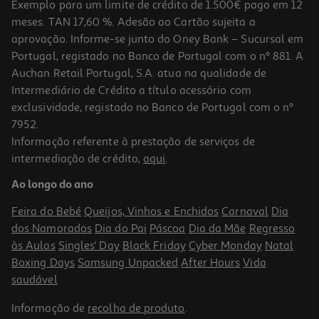
Exemplo para um limite de crédito de 1.500€ pago em 12
meses. TAN 17,60 %. Adesão ao Cartão sujeita a
aprovação. Informe-se junto do Oney Bank – Sucursal em
Portugal, registado no Banco de Portugal com o nº 881. A
Auchan Retail Portugal, S.A. atua na qualidade de
Intermediário de Crédito a título acessório com
exclusividade, registado no Banco de Portugal com o nº
7952.
Informação referente à prestação de serviços de
intermediação de crédito,
aqui
.
Ao longo do ano
Feira do Bebé
Queijos, Vinhos e Enchidos
Carnaval
Dia
dos Namorados
Dia do Pai
Páscoa
Dia da Mãe
Regresso
às Aulas
Singles' Day
Black Friday
Cyber Monday
Natal
Boxing Days
Samsung Unpacked
After Hours
Vida
saudável
Informação de
recolha de produto
.