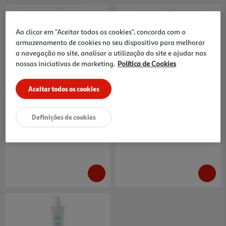
Ao clicar em "Aceitar todos os cookies", concorda com o
armazenamento de cookies no seu dispositivo para melhorar
a navegação no site, analisar a utilização do site e ajudar nas
nossas iniciativas de marketing.
Política de Cookies
5.0
(1)
Gel Íntimo Pediátrico Auchan
Gel Íntimo Hidratante Auchan
Saúde E Bem Estar 300ml
Saúde E Bem Estar 250ml
23.3 €/Lt
27.96 €/Lt
Aceitar todos os cookies
6,99 €
6,99 €
Definições de cookies
-15% Imediato Exclusivo Online
-15% Imediato Exclusivo Online