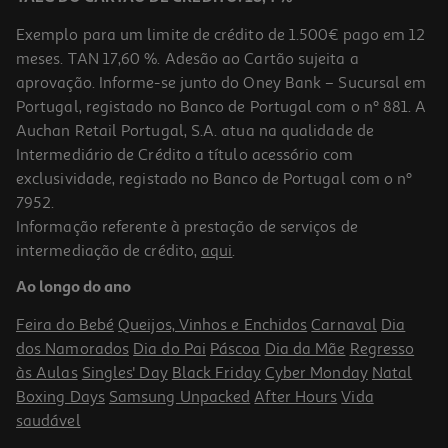
Exemplo para um limite de crédito de 1.500€ pago em 12
meses. TAN 17,60 %. Adesão ao Cartão sujeita a
aprovação. Informe-se junto do Oney Bank – Sucursal em
Portugal, registado no Banco de Portugal com o nº 881. A
Auchan Retail Portugal, S.A. atua na qualidade de
Intermediário de Crédito a título acessório com
exclusividade, registado no Banco de Portugal com o nº
7952.
Informação referente à prestação de serviços de
intermediação de crédito,
aqui
.
Ao longo do ano
Feira do Bebé
Queijos, Vinhos e Enchidos
Carnaval
Dia
dos Namorados
Dia do Pai
Páscoa
Dia da Mãe
Regresso
às Aulas
Singles' Day
Black Friday
Cyber Monday
Natal
Boxing Days
Samsung Unpacked
After Hours
Vida
saudável