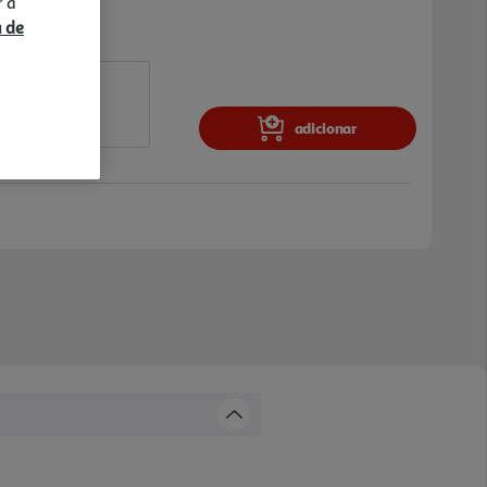
r a
a de
adicionar