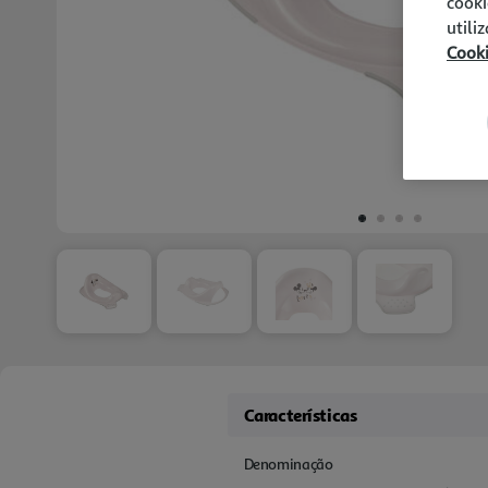
cooki
utili
Cook
Características
Denominação