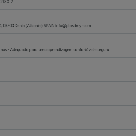
5218012
, 03700 Denia (Alicante) SPAIN info@plastimyr.com
3 anos - Adequado para uma aprendizagem confortável e segura