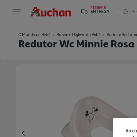
RESERVAR
ENTREGA
Pe
O Mundo do Bebé
Banho e Higiene do Bebé
Bacios e Redutor
Redutor Wc Minnie Rosa
Ao cl
Previous