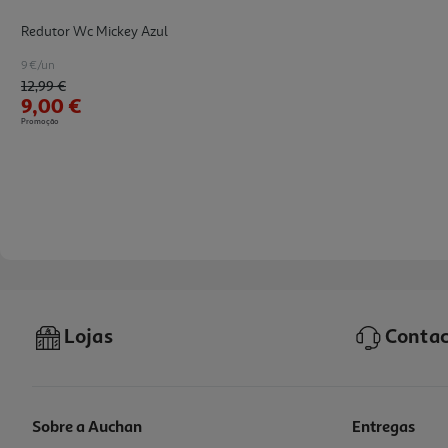
Redutor Wc Mickey Azul
9 €/un
Price reduced from
to
12,99 €
9,00 €
Promoção
Lojas
Contac
Sobre a Auchan
Entregas