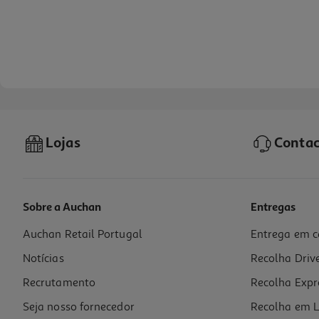
Lojas
Contac
Sobre a Auchan
Entregas
Auchan Retail Portugal
Entrega em c
Esponja Saro Hidrófila 1un
Notícias
Recolha Driv
5.02 €/un
Recrutamento
Recolha Expr
5,02 €
Seja nosso fornecedor
Recolha em L