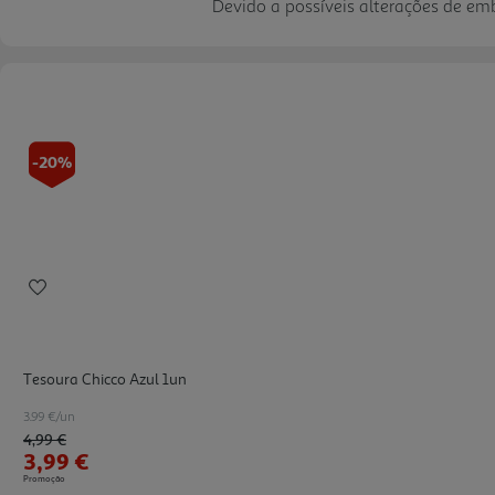
Devido a possíveis alterações de e
-20%
Tesoura Chicco Azul 1un
3.99 €/un
Price reduced from
to
4,99 €
3,99 €
Promoção