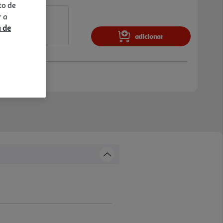
to de
r a
a de
adicionar