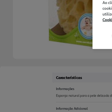
Ao cl
cooki
utili
Cook
Características
Informações
Esponja natural para a pele delicada d
Informação Adicional