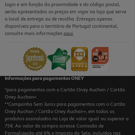
login e em função da proximidade e do código postal,
serão apresentados os preços em vigor na loja que serve
o local de entrega ou de recolha. Entregas apenas
disponíveis para o território de Portugal continental,
consulte mais informações
aqui
.
Informações para pagamentos ONEY
*para pagamentos com o Cartão Oney Auchan / Cartão
Oney Auchan+.
**Campanha Sem Juros para pagamentos com o Cartão
Oney Auchan / Cartão Oney Auchan+, em todos os
produtos assinalados na Loja de valor igual ou superior a
75€. Ao valor da compra acresce Comissão de
Formalização até 6% e Imposto do Selo, incluídos nas