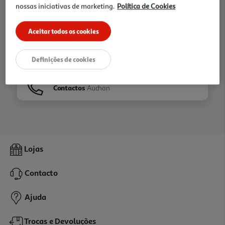
nossas iniciativas de marketing.
Política de Cookies
Ir para
Homepage
Aceitar todos os cookies
Veja os nossos
Folhetos
Definições de cookies
Contactos
Auchan
Lojas
Contacto
Ajuda
Trocas e Devoluções