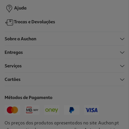
Ajuda
Trocas e Devoluções
Sobre a Auchan
Entregas
-15%
Serviços
Cartões
Champô Real Natura Pro-Cachinhos 500ml
9.75 €/un
Métodos de Pagamento
Price reduced from
to
11,47 €
9,75 €
Promoção
Os preços dos produtos apresentados no site Auchan.pt