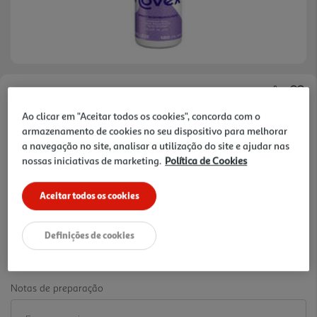
Faça a sua avaliação
Ao clicar em "Aceitar todos os cookies", concorda com o
Ref. / EAN:
876120006198
armazenamento de cookies no seu dispositivo para melhorar
7.29 €/un
a navegação no site, analisar a utilização do site e ajudar nas
nossas iniciativas de marketing.
Política de Cookies
Aceitar todos os cookies
7,29 €
Definições de cookies
-10% Imediato Exclusivo Online
De 2/8/2026 a 1/9/2026
Notas de preparação