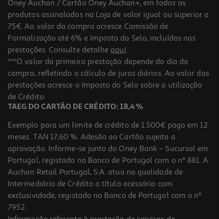
Oney Auchan / Cartão Oney Auchan+, em todos os
produtos assinalados na Loja de valor igual ou superior a
75€. Ao valor da compra acresce Comissão de
Formalização até 6% e Imposto do Selo, incluídos nas
prestações. Consulte detalhe
aqui
.
Condicionador Novex Liso Lisinho 300ml
***O valor da primeira prestação depende do dia da
compra, refletindo o cálculo de juros diários. Ao valor das
6.18 €/un
prestações acresce o Imposto do Selo sobre a utilização
6,18 €
de Crédito.
TAEG DO CARTÃO DE CRÉDITO: 18,4 %
Exemplo para um limite de crédito de 1.500€ pago em 12
meses. TAN 17,60 %. Adesão ao Cartão sujeita a
aprovação. Informe-se junto do Oney Bank – Sucursal em
Portugal, registado no Banco de Portugal com o nº 881. A
Auchan Retail Portugal, S.A. atua na qualidade de
Intermediário de Crédito a título acessório com
exclusividade, registado no Banco de Portugal com o nº
7952.
Informação referente à prestação de serviços de