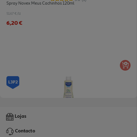
Spray Novex Meus Cachinhos 120ml
51.67 €/Lt
6,20 €
L3P2
4.9
(66)
Champô Mustela 500ml
Lojas
30.6 €/Lt
Contacto
15,30 €