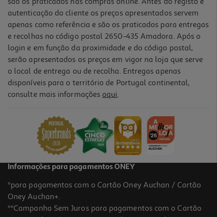
são os praticados nas compras online. Antes do registo e
autenticação do cliente os preços apresentados servem
apenas como referência e são os praticados para entregas
e recolhas no código postal 2650-435 Amadora. Após o
login e em função da proximidade e do código postal,
serão apresentados os preços em vigor na loja que serve
o local de entrega ou de recolha. Entregas apenas
disponíveis para o território de Portugal continental,
consulte mais informações
aqui
.
Champô Novex Liso Lisinho 300ml
6.18 €/un
6,18 €
Informações para pagamentos ONEY
*para pagamentos com o Cartão Oney Auchan / Cartão
Oney Auchan+.
**Campanha Sem Juros para pagamentos com o Cartão