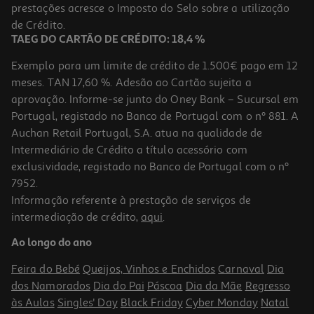
prestações acresce o Imposto do Selo sobre a utilização
de Crédito.
TAEG DO CARTÃO DE CRÉDITO: 18,4 %
Exemplo para um limite de crédito de 1.500€ pago em 12
meses. TAN 17,60 %. Adesão ao Cartão sujeita a
aprovação. Informe-se junto do Oney Bank – Sucursal em
Portugal, registado no Banco de Portugal com o nº 881. A
Auchan Retail Portugal, S.A. atua na qualidade de
Intermediário de Crédito a título acessório com
exclusividade, registado no Banco de Portugal com o nº
7952.
Informação referente à prestação de serviços de
intermediação de crédito,
aqui
.
Ao longo do ano
Feira do Bebé
Queijos, Vinhos e Enchidos
Carnaval
Dia
dos Namorados
Dia do Pai
Páscoa
Dia da Mãe
Regresso
às Aulas
Singles' Day
Black Friday
Cyber Monday
Natal