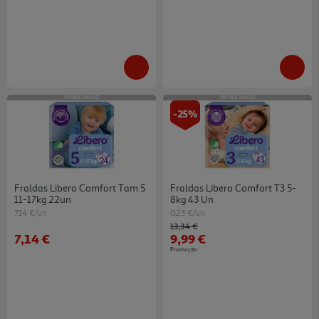
PATROCINADO
PATROCINADO
-25%
Fraldas Libero Comfort Tam 5
Fraldas Libero Comfort T3 5-
11-17kg 22un
8kg 43 Un
7.14 €/un
0.23 €/un
Price reduced from
to
13,34 €
7,14 €
9,99 €
Promoção