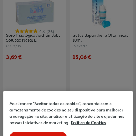
4.8
(26)
Soro Fisiológico Auchan Baby
Gotas Bepanthene Oftalmicas
Solução Nasal E
10ml
Oftalmológica Estéril Unidoses
0.09 €/un
1506 €/Lt
40x5ml
3,69 €
15,06 €
Ao clicar em "Aceitar todos os cookies", concorda com o
armazenamento de cookies no seu dispositivo para melhorar
a navegação no site, analisar a utilização do site e ajudar nas
nossas iniciativas de marketing.
Política de Cookies