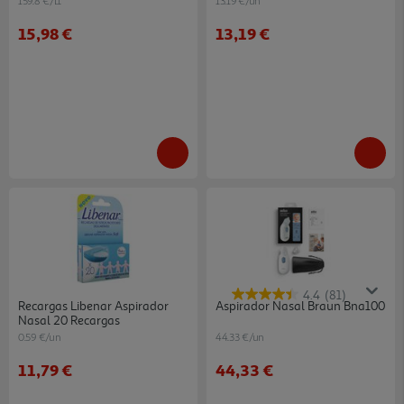
159.8 €/Lt
13.19 €/un
15,98 €
13,19 €
4.4
(81)
Recargas Libenar Aspirador
Aspirador Nasal Braun Bna100
Nasal 20 Recargas
0.59 €/un
44.33 €/un
11,79 €
44,33 €