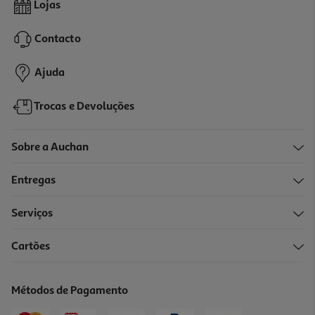
Lojas
72.67 €/Lt
Contacto
10,90 €
Ajuda
Trocas e Devoluções
Sobre a Auchan
Entregas
Serviços
4.4
(46)
Cartões
Água De Colónia Mustela Musti Sem Álcool 50ml
341.2 €/Lt
Métodos de Pagamento
17,06 €