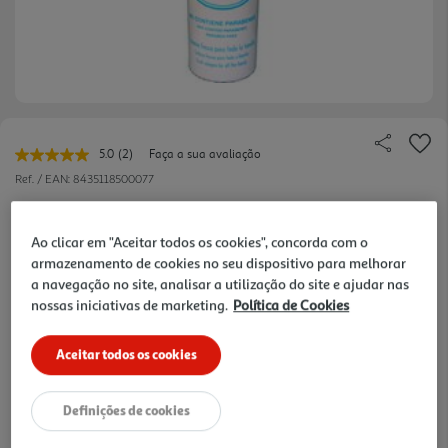
5.0
(2)
Faça a sua avaliação
Leu
2
Ref. / EAN:
8435118500077
avaliações.
Link
24.5 €/Lt
para
a
Ao clicar em "Aceitar todos os cookies", concorda com o
mesma
armazenamento de cookies no seu dispositivo para melhorar
página.
a navegação no site, analisar a utilização do site e ajudar nas
12,25 €
nossas iniciativas de marketing.
Política de Cookies
Notas de preparação
Aceitar todos os cookies
Definições de cookies