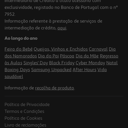
Intermediário de Crédito a título acessório com
exclusividade, registado no Banco de Portugal com o nº
7952.
Informação referente à prestação de serviços de
intermediação de crédito,
aqui
.
Ao longo do ano
Feira do Bebé
Queijos, Vinhos e Enchidos
Carnaval
Dia
dos Namorados
Dia do Pai
Páscoa
Dia da Mãe
Regresso
às Aulas
Singles' Day
Black Friday
Cyber Monday
Natal
Boxing Days
Samsung Unpacked
After Hours
Vida
saudável
Informação de
recolha de produto
.
Política de Privacidade
Termos e Condições
Política de Cookies
Livro de reclamações