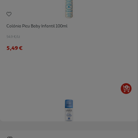
Colónia Picu Baby Infantil 100ml
54.9 €/Lt
5,49 €
Água Termal Uriage Bebé 150ml