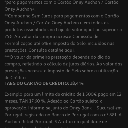
*para pagamentos com o Cartão Oney Auchan / Cartão
Oney Auchan+.
**Campanha Sem Juros para pagamentos com o Cartão
Oney Auchan / Cartão Oney Auchan+, em todos os
produtos assinalados na Loja de valor igual ou superior a
75€. Ao valor da compra acresce Comissão de
Formalização até 6% e Imposto do Selo, incluídos nas
prestações. Consulte detalhe
aqui
.
5.0
(34)
Eau De Toillete Klorane Bebé 50ml
***O valor da primeira prestação depende do dia da
compra, refletindo o cálculo de juros diários. Ao valor das
319.8 €/Lt
prestações acresce o Imposto do Selo sobre a utilização
15,99 €
de Crédito.
TAEG DO CARTÃO DE CRÉDITO: 18,4 %
Exemplo para um limite de crédito de 1.500€ pago em 12
meses. TAN 17,60 %. Adesão ao Cartão sujeita a
aprovação. Informe-se junto do Oney Bank – Sucursal em
Portugal, registado no Banco de Portugal com o nº 881. A
Auchan Retail Portugal, S.A. atua na qualidade de