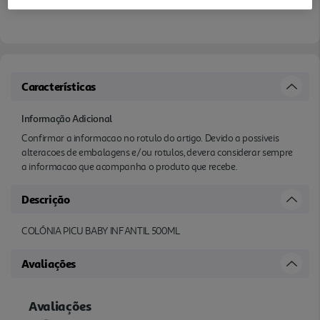
Características
Informação Adicional
Confirmar a informacao no rotulo do artigo. Devido a possiveis
alteracoes de embalagens e/ou rotulos, devera considerar sempre
a informacao que acompanha o produto que recebe.
Descrição
COLÓNIA PICU BABY INFANTIL 500ML
Avaliações