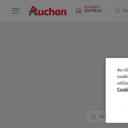
RESERVAR
ENTREGA
Pe
Ao cl
cooki
utili
Cook