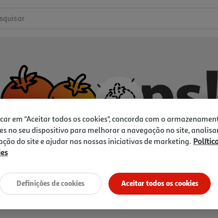
squisar
icar em "Aceitar todos os cookies", concorda com o armazenamen
es no seu dispositivo para melhorar a navegação no site, analisa
zação do site e ajudar nas nossas iniciativas de marketing.
Polític
ies
Não temos o que procura.
Vamos tentar de novo?
Definições de cookies
Aceitar todos os cookies