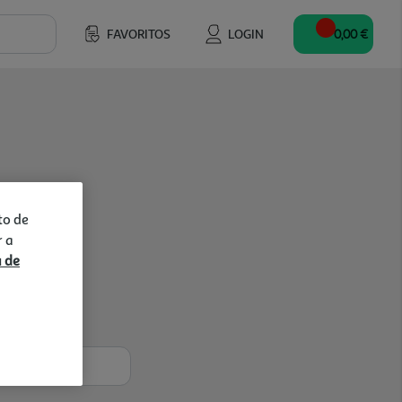
FAVORITOS
LOGIN
0,00 €
to de
r a
a de