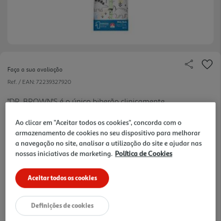
Faça a sua avaliação
Ref. / EAN:
72239327920
"DR. BROWN'S é o único biberão clinicamente
comprovado para reduzir as cólicas, devido ao seu
ver
Ao clicar em "Aceitar todos os cookies", concorda com o
sistema de ventilação completa que elimina o
mais
armazenamento de cookies no seu dispositivo para melhorar
vácuo e reduz a ingestão de ar.
13.79 €/un
a navegação no site, analisar a utilização do site e ajudar nas
nossas iniciativas de marketing.
Política de Cookies
Aceitar todos os cookies
13,79 €
Definições de cookies
Notas de preparação