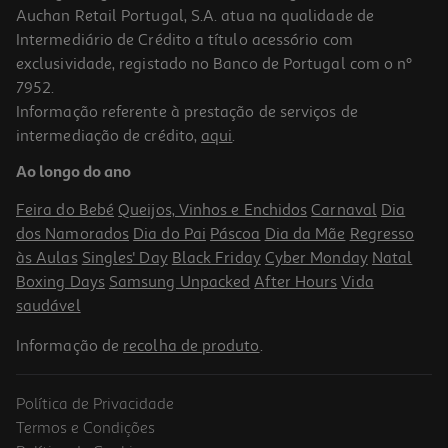
Auchan Retail Portugal, S.A. atua na qualidade de
Intermediário de Crédito a título acessório com
exclusividade, registado no Banco de Portugal com o nº
7952.
Informação referente à prestação de serviços de
intermediação de crédito,
aqui
.
Conjunto Biberons Nuk For Nature 2 Bib+1 Chup Sil16
Ao longo do ano
25.11 €/un
Feira do Bebé
Queijos, Vinhos e Enchidos
Carnaval
Dia
25,11 €
dos Namorados
Dia do Pai
Páscoa
Dia da Mãe
Regresso
às Aulas
Singles' Day
Black Friday
Cyber Monday
Natal
Boxing Days
Samsung Unpacked
After Hours
Vida
saudável
Informação de
recolha de produto
.
Política de Privacidade
Termos e Condições