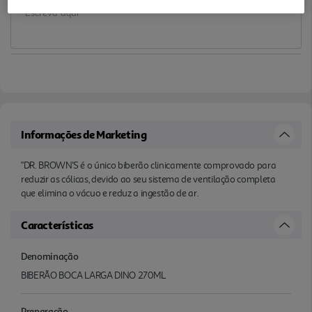
Informações de Marketing
"DR. BROWN'S é o único biberão clinicamente comprovado para
reduzir as cólicas, devido ao seu sistema de ventilação completa
que elimina o vácuo e reduz a ingestão de ar.
Características
Denominação
BIBERÃO BOCA LARGA DINO 270ML
Preparação