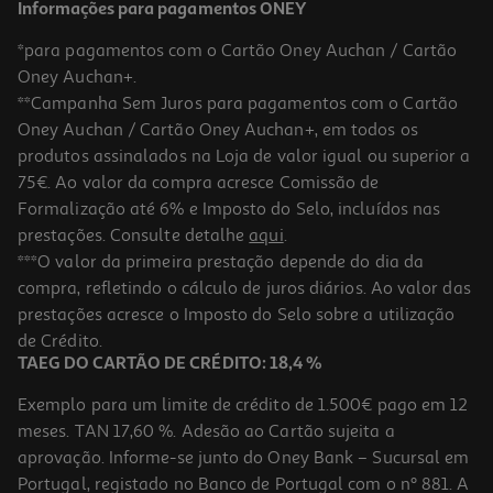
Informações para pagamentos ONEY
*para pagamentos com o Cartão Oney Auchan / Cartão
Oney Auchan+.
**Campanha Sem Juros para pagamentos com o Cartão
Oney Auchan / Cartão Oney Auchan+, em todos os
produtos assinalados na Loja de valor igual ou superior a
75€. Ao valor da compra acresce Comissão de
Formalização até 6% e Imposto do Selo, incluídos nas
prestações. Consulte detalhe
aqui
.
Biberão Lovi Mammafeel 0m+
***O valor da primeira prestação depende do dia da
compra, refletindo o cálculo de juros diários. Ao valor das
14.89 €/un
prestações acresce o Imposto do Selo sobre a utilização
14,89 €
de Crédito.
TAEG DO CARTÃO DE CRÉDITO: 18,4 %
Exemplo para um limite de crédito de 1.500€ pago em 12
meses. TAN 17,60 %. Adesão ao Cartão sujeita a
aprovação. Informe-se junto do Oney Bank – Sucursal em
Portugal, registado no Banco de Portugal com o nº 881. A