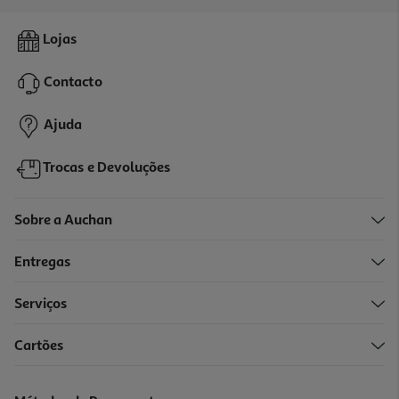
Kit Substituição Dr. Brown's Boca Larga 2un
Lojas
5.99 €/un
Contacto
5,99 €
Ajuda
Trocas e Devoluções
Sobre a Auchan
Entregas
Serviços
Cartões
Biberão Chicco Perfect5 Azul 150ml
14.99 €/un