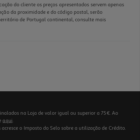
icação do cliente os preços apresentados servem apenas
nção da proximidade e do código postal, serão
erritório de Portugal continental, consulte mais
lados na Loja de valor igual ou superior a 75€. Ao
he
aqui
.
 acresce o Imposto do Selo sobre a utilização de Crédito.