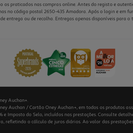
o os praticados nas compras online. Antes do registo e autent
lhas no código postal 2650-435 Amadora. Após o login e em fu
de entrega ou de recolha. Entregas apenas disponíveis para o t
ney Auchan+.
 Auchan / Cartão Oney Auchan+, em todos os produtos assina
 e Imposto do Selo, incluídos nas prestações. Consulte detal
 refletindo o cálculo de juros diários. Ao valor das prestações