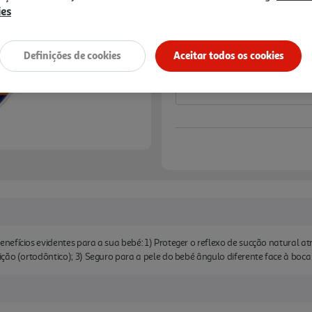
12,81 €
ies
Notas de preparação
Definições de cookies
Aceitar todos os cookies
efícios evidentes para a sua bebé: 1) Proteger o reflexo de sucção natural atr
ção (ortodôntico); 3) Seguro para a pele do bebé ângulo diferente face à boca