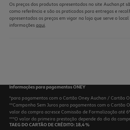
Os preços dos produtos apresentados no site Auchan.pt sã
como referência e são os praticados para entregas e reco
apresentados os preços em vigor na loja que serve o local 
informações
aqui
.
Chupeta Soft Chicco Silicone Azul E Verde 6-16meses 2un
4.8 €/un
Price reduced from
to
11,99 €
9,59 €
Promoção
Informações para pagamentos ONEY
*para pagamentos com o Cartão Oney Auchan / Cartão O
**Campanha Sem Juros para pagamentos com o Cartão Oney
-20%
valor da compra acresce Comissão de Formalização até 6%
***O valor da primeira prestação depende do dia da compra,
TAEG DO CARTÃO DE CRÉDITO: 18,4 %