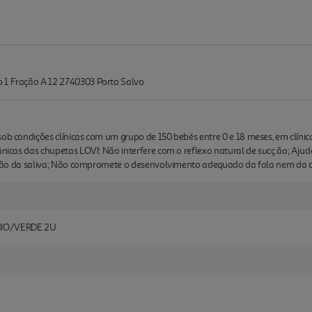
o 1 Fração A 12 2740303 Porto Salvo
ob condições clínicas com um grupo de 150 bebés entre 0 e 18 meses, em clínica
únicas das chupetas LOVI: Não interfere com o reflexo natural de sucç ão; Ajud
lutição da saliva; Não compromete o desenvolvimento adequado da fala nem da 
HIO/VERDE 2U