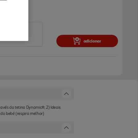
adicionar
avés da tetina Dynamic®; 2) Ideais
 do bebé (respira melhor)