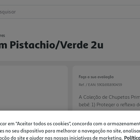
squisar
res
m Pistachio/verde 2u
Faça a sua avaliação
Ref. / EAN:
5901691890459
A Coleção de Chupetas Prim
bebé: 1) Proteger o reflexo 
2) Ideais para o desenvolvim
12.81 €/un
Seguro para a pele do bebé 
icar em "Aceitar todos os cookies", concorda com o armazenamen
melhor)
es no seu dispositivo para melhorar a navegação no site, analisa
zação do site e ajudar nas nossas iniciativas de marketing.
Polític