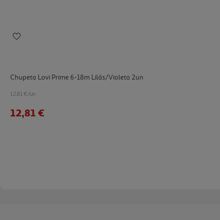
Chupeta Lovi Prime 6-18m Lilás/violeta 2un
12.81 €/un
12,81 €