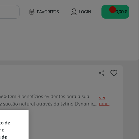
FAVORITOS
LOGIN
0,00 €
e® tem 3 benefícios evidentes para a sua
ver
mais
de sucção natural através da tetina Dynamic®;
ento da fala e dentição (ortodôntico); 3)
ângulo diferente face à boca do bebé (respira
to de
r a
a de