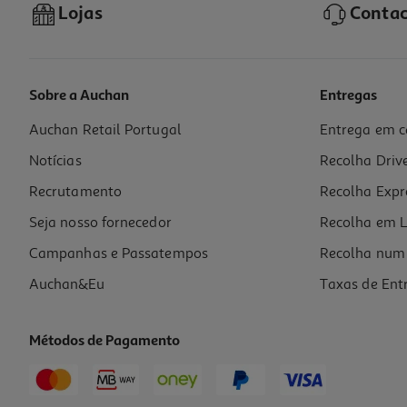
Lojas
Contac
Sobre a Auchan
Entregas
Auchan Retail Portugal
Entrega em c
Chupeta Lovi Prime 6-18m Granola/laranja 2u
Notícias
Recolha Driv
12.81 €/un
Recrutamento
Recolha Expr
12,81 €
Seja nosso fornecedor
Recolha em L
Campanhas e Passatempos
Recolha num 
Auchan&Eu
Taxas de Ent
Métodos de Pagamento
-20%