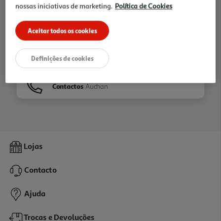
nossas iniciativas de marketing.
Política de Cookies
Ir para
Homepage
Aceitar todos os cookies
Veja os nossos
Folhetos
Definições de cookies
Contactos
Auchan
Lojas
Contacto
Ajuda
Trocas e Devoluções