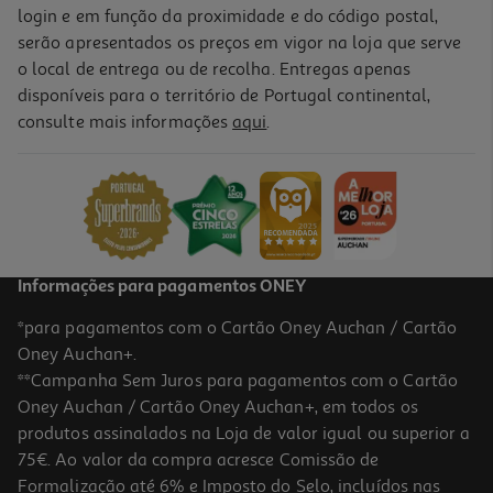
login e em função da proximidade e do código postal,
serão apresentados os preços em vigor na loja que serve
o local de entrega ou de recolha. Entregas apenas
disponíveis para o território de Portugal continental,
consulte mais informações
aqui
.
Informações para pagamentos ONEY
*para pagamentos com o Cartão Oney Auchan / Cartão
Oney Auchan+.
**Campanha Sem Juros para pagamentos com o Cartão
Oney Auchan / Cartão Oney Auchan+, em todos os
produtos assinalados na Loja de valor igual ou superior a
75€. Ao valor da compra acresce Comissão de
Formalização até 6% e Imposto do Selo, incluídos nas