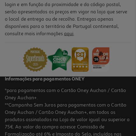
login e em função da proximidade e do código postal,
serão apresentados os preços em vigor na loja que serve
o local de entrega ou de recolha. Entregas apenas
disponíveis para o território de Portugal continental,
consulte mais informações
aqui
.
Informações para pagamentos ONEY
*para pagamentos com o Cartão Oney Auchan / Cartão
Oney Auchan+.
**Campanha Sem Juros para pagamentos com o Cartão
Oney Auchan / Cartão Oney Auchan+, em todos os
produtos assinalados na Loja de valor igual ou superior a
75€. Ao valor da compra acresce Comissão de
Formalização até 6% e Imposto do Selo, incluídos nas