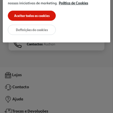
nossas iniciativas de marketing.
Política de Cookies
Ir para
Homepage
Aceitar todos os cookies
Veja os nossos
Folhetos
Definições de cookies
Contactos
Auchan
Lojas
Contacto
Ajuda
Trocas e Devoluções