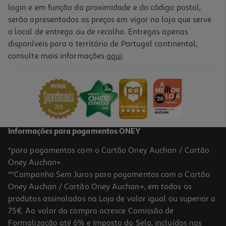
login e em função da proximidade e do código postal,
serão apresentados os preços em vigor na loja que serve
o local de entrega ou de recolha. Entregas apenas
disponíveis para o território de Portugal continental,
consulte mais informações
aqui
.
Informações para pagamentos ONEY
*para pagamentos com o Cartão Oney Auchan / Cartão
Oney Auchan+.
**Campanha Sem Juros para pagamentos com o Cartão
Oney Auchan / Cartão Oney Auchan+, em todos os
produtos assinalados na Loja de valor igual ou superior a
75€. Ao valor da compra acresce Comissão de
Formalização até 6% e Imposto do Selo, incluídos nas