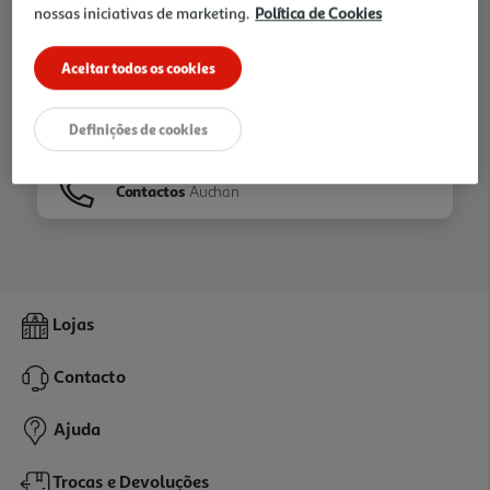
nossas iniciativas de marketing.
Política de Cookies
Ir para
Homepage
Aceitar todos os cookies
Veja os nossos
Folhetos
Definições de cookies
Contactos
Auchan
Lojas
Contacto
Ajuda
Trocas e Devoluções