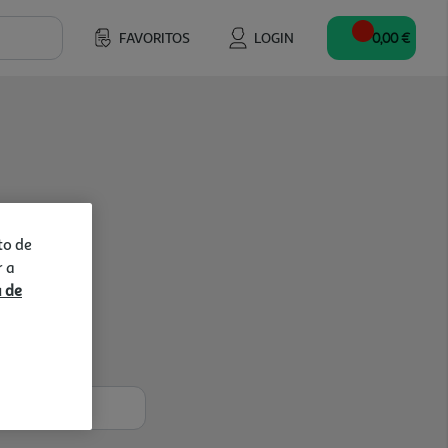
FAVORITOS
LOGIN
0,00 €
to de
r a
a de