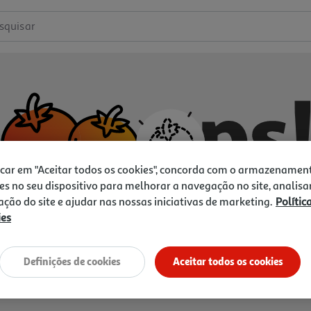
squisar
icar em "Aceitar todos os cookies", concorda com o armazenamen
es no seu dispositivo para melhorar a navegação no site, analisa
zação do site e ajudar nas nossas iniciativas de marketing.
Polític
ies
Não temos o que procura.
Vamos tentar de novo?
Definições de cookies
Aceitar todos os cookies