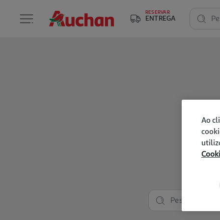
RESERVAR
ENTREGA
Pe
Ao cl
cooki
utili
Cook