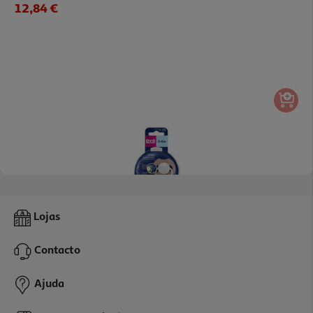
12,84 €
Chupeta Lovi Prime Glow 0-6m
Lojas
7.05 €/un
Contacto
7,05 €
Ajuda