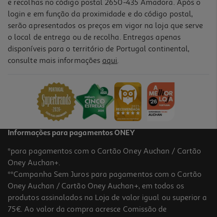
e recolhas no código postal 2650-435 Amadora. Após o
login e em função da proximidade e do código postal,
serão apresentados os preços em vigor na loja que serve
o local de entrega ou de recolha. Entregas apenas
disponíveis para o território de Portugal continental,
consulte mais informações
aqui
.
Chupeta Lovi Prime 0-6m Violeta
6.85 €/un
6,85 €
Informações para pagamentos ONEY
*para pagamentos com o Cartão Oney Auchan / Cartão
Oney Auchan+.
**Campanha Sem Juros para pagamentos com o Cartão
Oney Auchan / Cartão Oney Auchan+, em todos os
produtos assinalados na Loja de valor igual ou superior a
75€. Ao valor da compra acresce Comissão de