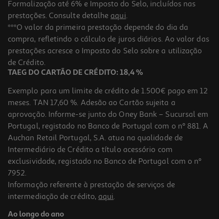
Formalização até 6% e Imposto do Selo, incluídos nas
prestações. Consulte detalhe
aqui
.
Chupeta Lovi Prime 0-6m Azul
***O valor da primeira prestação depende do dia da
compra, refletindo o cálculo de juros diários. Ao valor das
6.85 €/un
prestações acresce o Imposto do Selo sobre a utilização
6,85 €
de Crédito.
TAEG DO CARTÃO DE CRÉDITO: 18,4 %
Exemplo para um limite de crédito de 1.500€ pago em 12
meses. TAN 17,60 %. Adesão ao Cartão sujeita a
aprovação. Informe-se junto do Oney Bank – Sucursal em
Portugal, registado no Banco de Portugal com o nº 881. A
Auchan Retail Portugal, S.A. atua na qualidade de
Intermediário de Crédito a título acessório com
exclusividade, registado no Banco de Portugal com o nº
7952.
Informação referente à prestação de serviços de
intermediação de crédito,
aqui
.
Chupeta Mam Perfect Start 0-2m Rosa 2 Un
Ao longo do ano
8.11 €/un