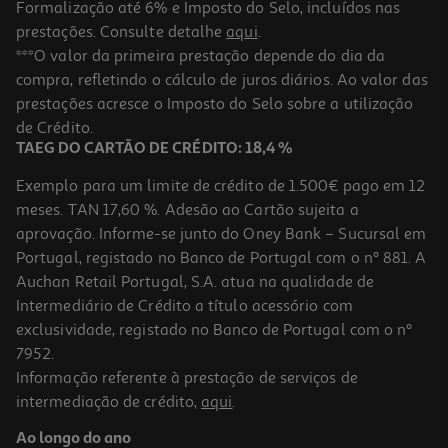
Formalização até 6% e Imposto do Selo, incluídos nas
prestações. Consulte detalhe
aqui
.
Chupeta Dr. Brown's Prevent Noite Rosa 0-6m 2un
***O valor da primeira prestação depende do dia da
compra, refletindo o cálculo de juros diários. Ao valor das
9.53 €/un
prestações acresce o Imposto do Selo sobre a utilização
9,53 €
de Crédito.
TAEG DO CARTÃO DE CRÉDITO: 18,4 %
Exemplo para um limite de crédito de 1.500€ pago em 12
meses. TAN 17,60 %. Adesão ao Cartão sujeita a
aprovação. Informe-se junto do Oney Bank – Sucursal em
Portugal, registado no Banco de Portugal com o nº 881. A
Auchan Retail Portugal, S.A. atua na qualidade de
Intermediário de Crédito a título acessório com
exclusividade, registado no Banco de Portugal com o nº
7952.
Informação referente à prestação de serviços de
intermediação de crédito,
aqui
.
Chupeta Mam Original Start 0-2m Rosa 2un
Ao longo do ano
5.13 €/un