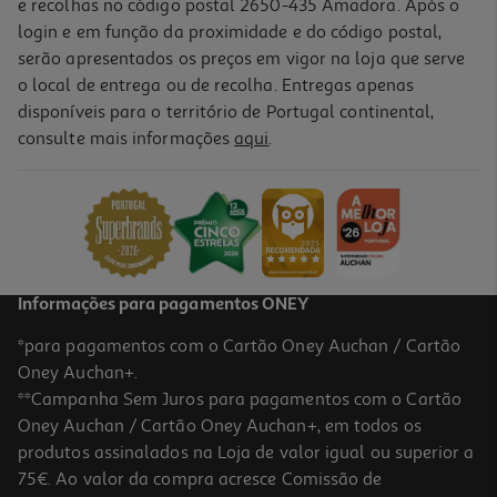
e recolhas no código postal 2650-435 Amadora. Após o
login e em função da proximidade e do código postal,
-20%
serão apresentados os preços em vigor na loja que serve
o local de entrega ou de recolha. Entregas apenas
disponíveis para o território de Portugal continental,
consulte mais informações
aqui
.
Chupeta Comfort Chicco Silicone Rosa 0-6 Meses 2 Unidades
4.8 €/un
Price reduced from
to
11,99 €
9,59 €
Promoção
Informações para pagamentos ONEY
*para pagamentos com o Cartão Oney Auchan / Cartão
Oney Auchan+.
**Campanha Sem Juros para pagamentos com o Cartão
Oney Auchan / Cartão Oney Auchan+, em todos os
produtos assinalados na Loja de valor igual ou superior a
75€. Ao valor da compra acresce Comissão de