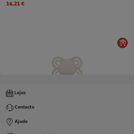
16,21 €
Chupeta Mam Perfect 2-6m+ Neutro S135
Lojas
11.39 €/un
Contacto
11,39 €
Ajuda