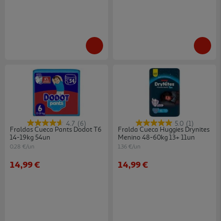
4.7
(6)
5.0
(1)
Fraldas Cueca Pants Dodot T6
Fralda Cueca Huggies Drynites
14-19kg 54un
Menino 48-60kg 13+ 11un
0.28 €/un
1.36 €/un
14,99 €
14,99 €