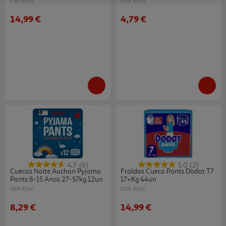
1.36 €/un
0.32 €/un
14,99 €
4,79 €
4.7
(6)
5.0
(2)
Cuecas Noite Auchan Pyjama
Fraldas Cueca Pants Dodot T7
Pants 8-15 Anos 27-57kg 12un
17+kg 44un
0.69 €/un
0.34 €/un
8,29 €
14,99 €