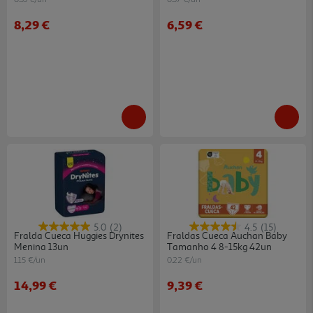
8,29 €
6,59 €
5.0
(2)
4.5
(15)
Fralda Cueca Huggies Drynites
Fraldas Cueca Auchan Baby
Menina 13un
Tamanho 4 8-15kg 42un
1.15 €/un
0.22 €/un
14,99 €
9,39 €