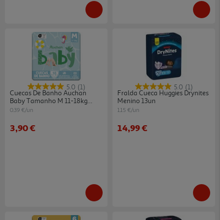
5.0
(1)
5.0
(1)
Cuecas De Banho Auchan
Fralda Cueca Huggies Drynites
Baby Tamanho M 11-18kg
Menino 13un
10un
0.39 €/un
1.15 €/un
3,90 €
14,99 €