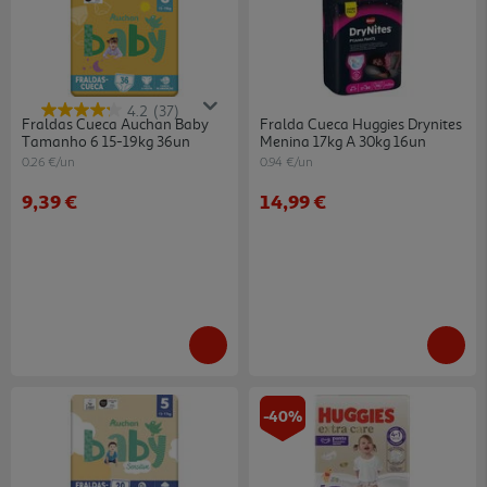
4.2
(37)
Fraldas Cueca Auchan Baby
Fralda Cueca Huggies Drynites
Tamanho 6 15-19kg 36un
Menina 17kg A 30kg 16un
0.26 €/un
0.94 €/un
9,39 €
14,99 €
-40%