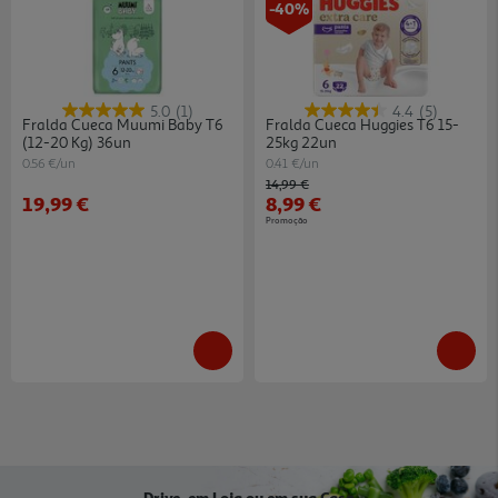
-40%
5.0
(1)
4.4
(5)
Fralda Cueca Muumi Baby T6
Fralda Cueca Huggies T6 15-
(12-20 Kg) 36un
25kg 22un
0.56 €/un
0.41 €/un
Price reduced from
to
14,99 €
19,99 €
8,99 €
Promoção
Drive, em Loja ou em sua Casa