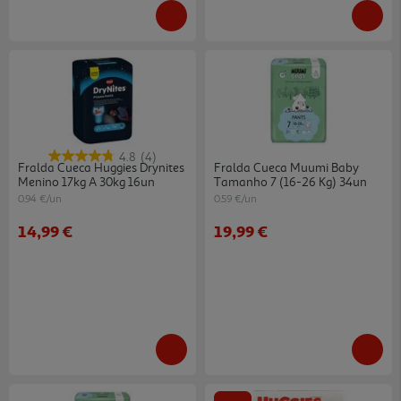
4.8
(4)
Fralda Cueca Huggies Drynites
Fralda Cueca Muumi Baby
Menino 17kg A 30kg 16un
Tamanho 7 (16-26 Kg) 34un
0.94 €/un
0.59 €/un
14,99 €
19,99 €