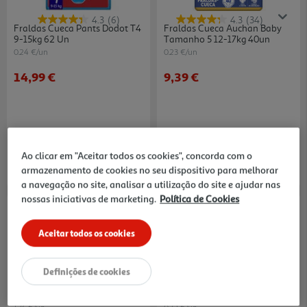
4.3
(6)
4.3
(34)
Fraldas Cueca Pants Dodot T4
Fraldas Cueca Auchan Baby
9-15kg 62 Un
Tamanho 5 12-17kg 40un
0.24 €/un
0.23 €/un
14,99 €
9,39 €
Ao clicar em "Aceitar todos os cookies", concorda com o
armazenamento de cookies no seu dispositivo para melhorar
a navegação no site, analisar a utilização do site e ajudar nas
nossas iniciativas de marketing.
Política de Cookies
Aceitar todos os cookies
Definições de cookies
4.4
(32)
Fralda Cueca Huggies Drynites
Fraldas Cueca Auchan Baby
Menina 48-60kg 13+ 11un
Tamanho 7 +18kg 15un