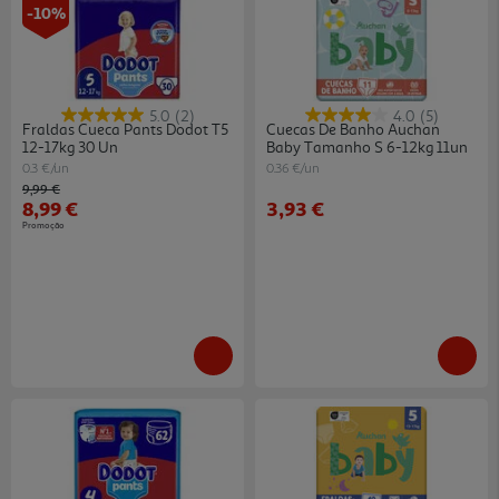
-10%
5.0
(2)
4.0
(5)
Fraldas Cueca Pants Dodot T5
Cuecas De Banho Auchan
12-17kg 30 Un
Baby Tamanho S 6-12kg 11un
0.3 €/un
0.36 €/un
Price reduced from
to
9,99 €
8,99 €
3,93 €
Promoção