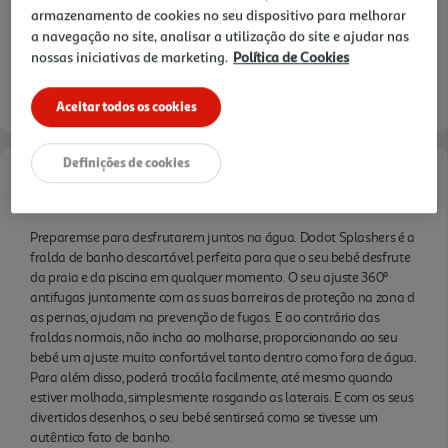
armazenamento de cookies no seu dispositivo para melhorar
molhada, simplesmente rasgando as laterais. E
a navegação no site, analisar a utilização do site e ajudar nas
com os seus divertidos desenhos, o seu bebé
nossas iniciativas de marketing.
Política de Cookies
sentirseá como se tivesse um autêntico fato de
banho.
Aceitar todos os cookies
Definições de cookies
Informações de Marketing
Preparemse para desfrutarem juntos na água. Dodot Splashers é a
fralda de banho descartável perfeita para que o seu bebé desfrute
da praia e da piscina em qualquer momento. O seu ajuste 360º
antifugas juntamente com as suas barreiras de proteção na zona d
as pernas, ajudam na prevenção de fugas. E ao contrário das
fraldas normais, não incha ao molharse, proporcionando ao seu
bebé um ajuste muito confortável tanto dentro como fora de água.
Para além disso, poderá trocála facilmente, até mesmo quando
estiver molhada, simplesmente rasgando as laterais. E com os seus
divertidos desenhos, o seu bebé sentirseá como se tivesse um
autêntico fato de banho.