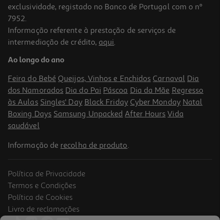
exclusividade, registado no Banco de Portugal com o nº
7952.
Informação referente à prestação de serviços de
intermediação de crédito,
aqui
.
Ao longo do ano
Feira do Bebé
Queijos, Vinhos e Enchidos
Carnaval
Dia
dos Namorados
Dia do Pai
Páscoa
Dia da Mãe
Regresso
às Aulas
Singles' Day
Black Friday
Cyber Monday
Natal
Boxing Days
Samsung Unpacked
After Hours
Vida
saudável
Informação de
recolha de produto
.
Política de Privacidade
Termos e Condições
Política de Cookies
Livro de reclamações