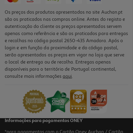
Os preços dos produtos apresentados no site Auchan.pt
são os praticados nas compras online. Antes do registo e
autenticação do cliente os preços apresentados servem
apenas como referência e são os praticados para entregas
e recolhas no código postal 2650-435 Amadora. Após o
login e em função da proximidade e do código postal,
-41%
serão apresentados os preços em vigor na loja que serve
o local de entrega ou de recolha. Entregas apenas
disponíveis para o território de Portugal continental,
4.7
(3)
consulte mais informações
aqui
.
Fralda Cueca Banho Huggies Little Swimmers T5-6 12-18kg 11un
0.45 €/un
Price reduced from
to
8,49 €
4,99 €
Promoção
Informações para pagamentos ONEY
*para pagamentos com o Cartão Oney Auchan / Cartão