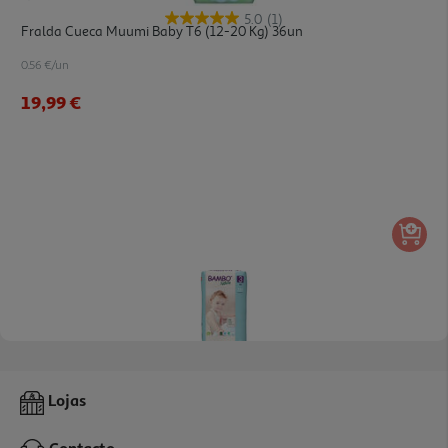
5.0
(1)
Fralda Cueca Muumi Baby T6 (12-20 Kg) 36un
0.56 €/un
19,99 €
5.0
(2)
Fraldas Bambo Nature 3-M 4-8 Kg 52un
Lojas
0.29 €/un