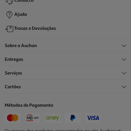
Contacto
14,88 €
Ajuda
Trocas e Devoluções
Sobre a Auchan
Entregas
Serviços
5.0
(1)
Cartões
Fraldas Moomin Baby T4 7-14kg 42un
0.4 €/un
Métodos de Pagamento
16,99 €
Os preços dos produtos apresentados no site Auchan.pt