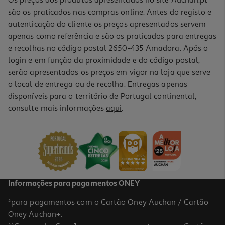
são os praticados nas compras online. Antes do registo e
autenticação do cliente os preços apresentados servem
apenas como referência e são os praticados para entregas
e recolhas no código postal 2650-435 Amadora. Após o
login e em função da proximidade e do código postal,
serão apresentados os preços em vigor na loja que serve
o local de entrega ou de recolha. Entregas apenas
disponíveis para o território de Portugal continental,
5.0
(2)
consulte mais informações
aqui
.
Fraldas Moomin Baby T4 7-14kg 63un
0.36 €/un
22,99 €
Informações para pagamentos ONEY
*para pagamentos com o Cartão Oney Auchan / Cartão
Oney Auchan+.