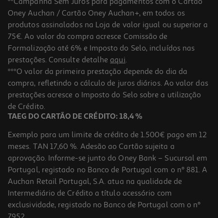
**Campanha Sem Juros para pagamentos com o Cartão
Oney Auchan / Cartão Oney Auchan+, em todos os
produtos assinalados na Loja de valor igual ou superior a
75€. Ao valor da compra acresce Comissão de
Formalização até 6% e Imposto do Selo, incluídos nas
prestações. Consulte detalhe
aqui
.
5.0
(5)
Fraldas Bambo Nature 4-L 7-14 Kg 48un
***O valor da primeira prestação depende do dia da
compra, refletindo o cálculo de juros diários. Ao valor das
0.31 €/un
prestações acresce o Imposto do Selo sobre a utilização
14,88 €
de Crédito.
TAEG DO CARTÃO DE CRÉDITO: 18,4 %
Exemplo para um limite de crédito de 1.500€ pago em 12
meses. TAN 17,60 %. Adesão ao Cartão sujeita a
aprovação. Informe-se junto do Oney Bank – Sucursal em
Portugal, registado no Banco de Portugal com o nº 881. A
Auchan Retail Portugal, S.A. atua na qualidade de
Intermediário de Crédito a título acessório com
exclusividade, registado no Banco de Portugal com o nº
7952.