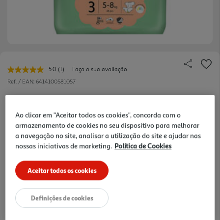
5.0
(1)
Faça a sua avaliação
Leu
uma
Ref. / EAN:
6414100581057
avaliação.
Link
0.35 €/un
para
a
Ao clicar em "Aceitar todos os cookies", concorda com o
mesma
armazenamento de cookies no seu dispositivo para melhorar
página.
a navegação no site, analisar a utilização do site e ajudar nas
16,99 €
nossas iniciativas de marketing.
Política de Cookies
Notas de preparação
Aceitar todos os cookies
Definições de cookies