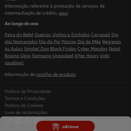
Informação referente à prestação de serviços de
intermediação de crédito,
aqui
.
Fraldas Bambo Nature Paper Bag T3 4-8 Kg 168un
Ao longo do ano
0.27 €/un
Feira do Bebé
Queijos, Vinhos e Enchidos
Carnaval
Dia
44,99 €
dos Namorados
Dia do Pai
Páscoa
Dia da Mãe
Regresso
às Aulas
Singles' Day
Black Friday
Cyber Monday
Natal
Boxing Days
Samsung Unpacked
After Hours
Vida
saudável
Informação de
recolha de produto
.
Política de Privacidade
Termos e Condições
Política de Cookies
Livro de reclamações
5.0
(1)
Fraldas Moomin Baby T1 2-5kg 25un
adicionar
© Auchan Retail Portugal