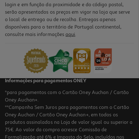
login e em função da proximidade e do código postal,
serão apresentados os preços em vigor na loja que serve
o local de entrega ou de recolha. Entregas apenas
disponíveis para o território de Portugal continental,
consulte mais informações
aqui
.
Informações para pagamentos ONEY
*para pagamentos com o Cartão Oney Auchan / Cartão
Oney Auchan+.
**Campanha Sem Juros para pagamentos com o Cartão
Oney Auchan / Cartão Oney Auchan+, em todos os
produtos assinalados na Loja de valor igual ou superior a
75€. Ao valor da compra acresce Comissão de
Formalização até 6% e Imposto do Selo, incluídos nas