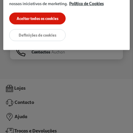
nossas iniciativas de marketing.
Política de Cookies
Ir para
Homepage
Aceitar todos os cookies
Veja os nossos
Folhetos
Definições de cookies
Contactos
Auchan
Lojas
Contacto
Ajuda
Trocas e Devoluções