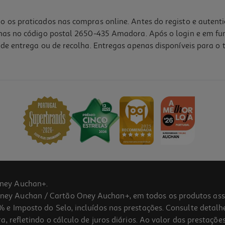
o os praticados nas compras online. Antes do registo e autent
lhas no código postal 2650-435 Amadora. Após o login e em fu
de entrega ou de recolha. Entregas apenas disponíveis para o t
ney Auchan+.
 Auchan / Cartão Oney Auchan+, em todos os produtos assina
 e Imposto do Selo, incluídos nas prestações. Consulte detal
 refletindo o cálculo de juros diários. Ao valor das prestações