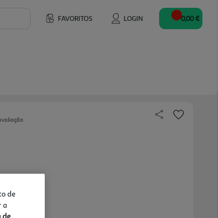
FAVORITOS
LOGIN
0,00 €
avaliação
to de
r a
a de