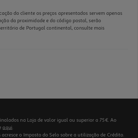
icação do cliente os preços apresentados servem apenas
nção da proximidade e do código postal, serão
erritório de Portugal continental, consulte mais
lados na Loja de valor igual ou superior a 75€. Ao
he
aqui
.
 acresce o Imposto do Selo sobre a utilização de Crédito.