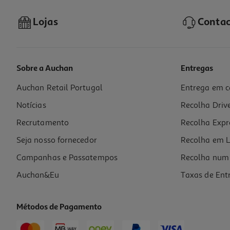
Lojas
Contac
Sobre a Auchan
Entregas
Auchan Retail Portugal
Entrega em c
Pomada Mitosyl 2x145g 50% 2ªemb
Notícias
Recolha Driv
60 €/Lt
Recrutamento
Recolha Expr
17,40 €
Seja nosso fornecedor
Recolha em L
Campanhas e Passatempos
Recolha num 
Auchan&Eu
Taxas de Ent
Métodos de Pagamento