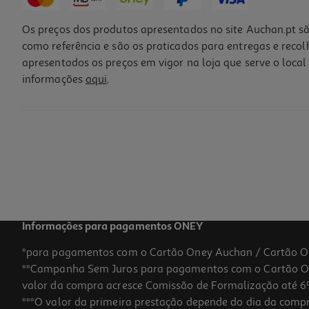
Os preços dos produtos apresentados no site Auchan.pt sã
como referência e são os praticados para entregas e reco
apresentados os preços em vigor na loja que serve o local 
informações
aqui
.
Pomada Halibut Reparadora Muda Fraldas Com Miconazol 50g
15.9 €/un
15,90 €
Informações para pagamentos ONEY
*para pagamentos com o Cartão Oney Auchan / Cartão O
**Campanha Sem Juros para pagamentos com o Cartão Oney
valor da compra acresce Comissão de Formalização até 6%
***O valor da primeira prestação depende do dia da compra,