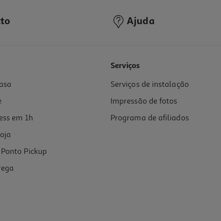
to
Ajuda
4.3
(3)
Serviços
asa
Serviços de instalação
e
Impressão de fotos
ess em 1h
Programa de afiliados
oja
Ponto Pickup
rega