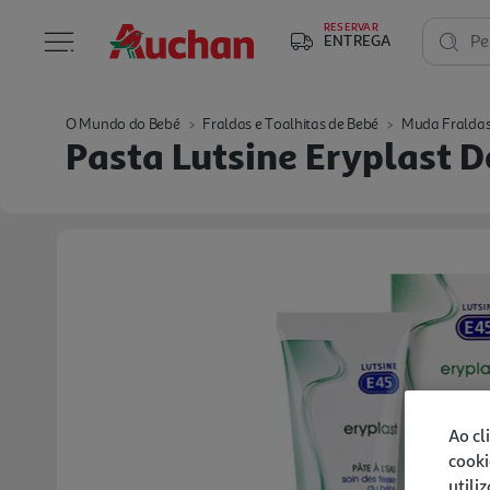
RESERVAR
ENTREGA
Pe
O Mundo do Bebé
Fraldas e Toalhitas de Bebé
Muda Fralda
Pasta Lutsine Eryplast 
Ao cl
cooki
utili