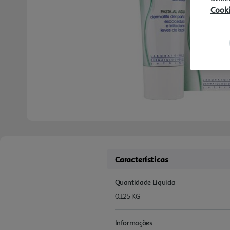
Cook
Características
Quantidade Liquida
0.125 KG
Informações