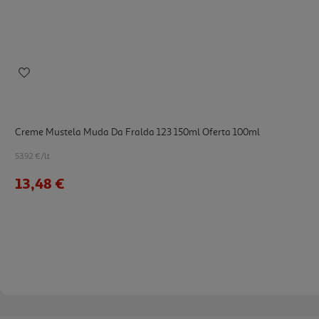
Creme Mustela Muda Da Fralda 123 150ml Oferta 100ml
53.92 €/Lt
13,48 €