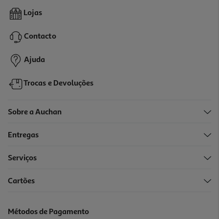
4.4
(193)
Discos Proteção Medela Ultrarrespiráveis 30un
Lojas
5.2 €/un
Contacto
5,20 €
Ajuda
Trocas e Devoluções
Sobre a Auchan
Entregas
Serviços
3.9
(11)
Cartões
Mamilos Medela Contact De Silicone Tamanho S 1par
12.08 €/un
Métodos de Pagamento