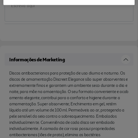
Conveniência de cada disco ser embalado
individualmente. A camada de cor rosa possui
propriedades antibacterianas (iões de prata),
elimina as bactérias Staphylococcus aureus, E. coli
e leveduras em pelo menos 90%.
Informações de Marketing
Discos antibacterianos para proteção de uso diurno e noturno. Os
discos de amamentação Discreet Elegance são super absorventes e
extremamente finos e garantem um ambiente seco durante o dia e
noite, para mãe na amaentação. O seu formato conveniente e acab
amento elegante, contribui para o conforto e higiene durante a
amamentação. Super absorvente; Enchimento em gel, retém
líquido até um volume de 100 ml. Permeáveis ao ar, protegendo a
pele sensível do seio contra o sobreaquecimento. Embalados
individualmen te. Conveniência de cada disco ser embalado
individualmente. A camada de cor rosa possui propriedades
antibacterianas (iões de prata), elimina as bactérias