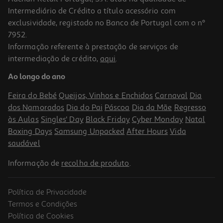
Intermediário de Crédito a título acessório com
exclusividade, registado no Banco de Portugal com o nº
7952.
Informação referente à prestação de serviços de
4.6
(172)
intermediação de crédito,
aqui
.
Discos Avent Amamentação 60un
Ao longo do ano
0.17 €/un
Feira do Bebé
Queijos, Vinhos e Enchidos
Carnaval
Dia
9,99 €
dos Namorados
Dia do Pai
Páscoa
Dia da Mãe
Regresso
às Aulas
Singles' Day
Black Friday
Cyber Monday
Natal
Boxing Days
Samsung Unpacked
After Hours
Vida
saudável
Informação de
recolha de produto
.
Política de Privacidade
Termos e Condições
Política de Cookies