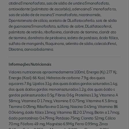
citidina5'monofosfato, sais de sódio de uridina5'monofosfato,
antioxidante (palmitato de ascorbilo), adenosina5´monofosfa to,
sais de sódio de de inosina5´monofosfato, nicotinamida,
Dpantotenato de cálcio, acetato de DLalfatocoferilo. sais de sódio
de guanosina5'monofosfato, sulfato de cobre, DLalfatocoferol,
palmitato de retinilo, riboflavina, cloridrato de tiamina, cloridr ato
de tiamina, cloridrato de piridoxina, iodeto de potássio, ácido fólico,
sulfato de manganês, filoquinona, selenito de sódio, colecalciferol,
Dbiotina, cianocobalamina.
Informações Nutricionais
Valores nutricionais aproximadamente 100ml; Energia (Kj) 277 Kj;
Energia (Kcal) 66 Kcal; Hidratos de carbono 7.9g; dos quais
açucares 7.8g; Lípidos 3.1g; dos quais ácidos gordos saturados 1.4g;
dos quais ácidos gordos monoinsaturados 1.2g; dos quais ácido s
gordos polinsaturados 0.5g; Fibras 0.6g; Proteínas 1.3g; Vitamina A
58mcg; Vitamina D 1.7mcg; Vitamina E 0.75mg; Vitamina K 5.8mcg;
Tiamina 0.05mg; Riboflavina 0.14mg; Niacina 0.45mg; Vitamina B6
0.044mg; ácido fólico 13mcg; Vitamina B12 0.17mcg; Biotin a 1.7mcg;
ácido pantoténico 0.479mg; Potássio 75mg; Cloreto 52mg; Cálcio
70 mg; Fósforo 49 mg; Magnésio 6.9Mg; Ferro 0.99mg; Zinco