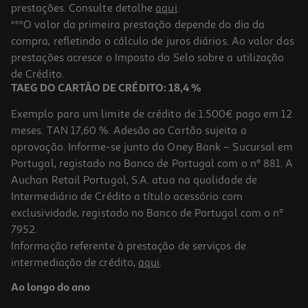
prestações. Consulte detalhe
aqui
.
Leite Nan 2 Pronto A Beber 500ml
***O valor da primeira prestação depende do dia da
compra, refletindo o cálculo de juros diários. Ao valor das
6.1 €/Lt
prestações acresce o Imposto do Selo sobre a utilização
3,05 €
de Crédito.
TAEG DO CARTÃO DE CRÉDITO: 18,4 %
Exemplo para um limite de crédito de 1.500€ pago em 12
meses. TAN 17,60 %. Adesão ao Cartão sujeita a
aprovação. Informe-se junto do Oney Bank – Sucursal em
Portugal, registado no Banco de Portugal com o nº 881. A
Auchan Retail Portugal, S.A. atua na qualidade de
Intermediário de Crédito a título acessório com
exclusividade, registado no Banco de Portugal com o nº
7952.
Informação referente à prestação de serviços de
5.0
(7)
intermediação de crédito,
aqui
.
Leite Nan Optipro 3 Crescimento +12 Meses 800gr
Ao longo do ano
17.49 €/Kg