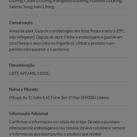
0.49mg; Cobre 0.052mg; Manganês 0.005mg; Fluoreto 0.006mg;
Selénio 3mcg; Iodo 13mcg.
Conservação
Antes de abrir: Guarde a embalagem em local fresco e seco (<25ºC,
não refrigerar). Depois de abrir: Feche a embalagem e guarde em
local fresco e seco (não no frigorífico). Utilize o produto num
período não superior a 4 semanas.
Denominação
LEITE APTAMIL:3 800G
Nome e Morada
Milupa Av. D. João II, 41 Torre Zen 3º Piso 1990084 Lisboa
Informação Adicional
Confirmar a informacao no rotulo do artigo. Devido a possiveis
alteracoes de embalagens e/ou rotulos, devera considerar sempre
a informacao que acompanha o produto que recebe.