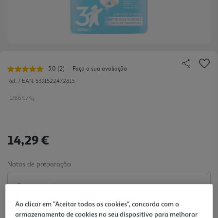
5.0
(2)
Faça a sua avaliação
Leu
2
Ref. / EAN:
5391522472815
avaliações.
Link
17.86 €/Kg
para
a
mesma
página.
14,29 €
Notas de preparação
Ao clicar em "Aceitar todos os cookies", concorda com o
armazenamento de cookies no seu dispositivo para melhorar