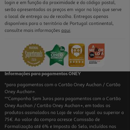
login e em função da proximidade e do código postal,
serão apresentados os preços em vigor na loja que serve
o local de entrega ou de recolha. Entregas apenas
disponíveis para o território de Portugal continental,
consulte mais informações
aqui
.
Leite Aptamil Aptamil 2 Leve 3 Pague 2 3x800g
14.91 €/Kg
35,78 €
Informações para pagamentos ONEY
*para pagamentos com o Cartão Oney Auchan / Cartão
Oney Auchan+.
**Campanha Sem Juros para pagamentos com o Cartão
Oney Auchan / Cartão Oney Auchan+, em todos os
produtos assinalados na Loja de valor igual ou superior a
75€. Ao valor da compra acresce Comissão de
Formalização até 6% e Imposto do Selo, incluídos nas