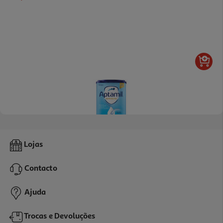
4.5
(2)
Leite Aptamil 2 800g
Lojas
17.86 €/Kg
Contacto
14,29 €
Ajuda
Trocas e Devoluções