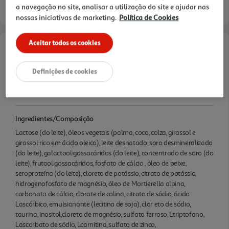
a navegação no site, analisar a utilização do site e ajudar nas
nossas iniciativas de marketing.
Política de Cookies
Aceitar todos os cookies
Características
Definições de cookies
Quantidade Liquida
0.8 KG
Ingredientes/Composição
Lactose (do leite), óleos vegetais (palma, coco, colza, girassol e
girassol rico em ácido oleico), leite desnatado, soro desmineralizado
(do leite), galactooligossacáridos (do leite), concentrado de soro (do
leite), frutooligossacáridos, fosfato de cálcio , óleo de peixe,
seroproteína (do leite), cloreto de potássio, citrato de potássio,
hidrogenofosfato de magnésio, óleo de Mortierella alpina,
carbonato de cálcio, clorate de colina, citrato de sódio, ácido
Lascórbico, emulsionante (lecitina de soja), clor eto de sódio,
taurina, inositol,cloreto de magnésio, sulfato ferroso, Ltriptofano,
Lascorbato de sódio, Lcarnitina, sulfato de zinco,