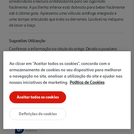
arredondada e textura antideslizante para ser agarrado
facilmente. A pa lhinha inferior está dobrada para beber facilmente
até à última gota. Apresenta uma válvula antifuga integrada e
uma tampa articulada que evita os derrames. Lavável na máquina
de lavar a loiça.
Sugestões Utilização
Confirmar a informação no rótulo do artigo. Devido a possíveis
alterações de embalagens e/ou rótulos, deverá considerar sempre
a informação que acompanha o produto que recebe.
Ao clicar em "Aceitar todos os cookies", concorda com o
armazenamento de cookies no seu dispositivo para melhorar
Descrição
a navegação no site, analisar a utilização do site e ajudar nas
nossas iniciativas de marketing.
Política de Cookies
COPO AVENT COM PALHINHA ROSA +12MESES 300ML
Aceitar todos os cookies
Avaliações
Definições de cookies