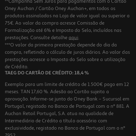
**Campanha Sem Juros para pagamentos com o Cartão
Oney Auchan / Cartão Oney Auchan+, em todos os
produtos assinalados na Loja de valor igual ou superior a
75€. Ao valor da compra acresce Comissão de
Formalização até 6% e Imposto do Selo, incluídos nas
prestações. Consulte detalhe
aqui
.
Copo Transição Chicco 4m Azul 200 Ml
***O valor da primeira prestação depende do dia da
compra, refletindo o cálculo de juros diários. Ao valor das
12.99 €/un
prestações acresce o Imposto do Selo sobre a utilização
12,99 €
de Crédito.
TAEG DO CARTÃO DE CRÉDITO: 18,4 %
Exemplo para um limite de crédito de 1.500€ pago em 12
meses. TAN 17,60 %. Adesão ao Cartão sujeita a
aprovação. Informe-se junto do Oney Bank – Sucursal em
Portugal, registado no Banco de Portugal com o nº 881. A
Auchan Retail Portugal, S.A. atua na qualidade de
Intermediário de Crédito a título acessório com
exclusividade, registado no Banco de Portugal com o nº
7952.