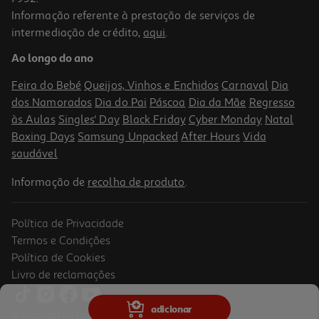
Informação referente à prestação de serviços de
4.7
(138)
intermediação de crédito,
aqui
.
Copo Transição Dr. Brown's 360 C/ Pegas Rosa 200ml 1un
Ao longo do ano
11.59 €/un
Feira do Bebé
Queijos, Vinhos e Enchidos
Carnaval
Dia
11,59 €
dos Namorados
Dia do Pai
Páscoa
Dia da Mãe
Regresso
às Aulas
Singles' Day
Black Friday
Cyber Monday
Natal
Boxing Days
Samsung Unpacked
After Hours
Vida
saudável
Informação de
recolha de produto
.
Política de Privacidade
Termos e Condições
Política de Cookies
Livro de reclamações
4.6
(137)
Copo Avent Com Palhinha Verde +12meses 300ml
adicionar
© Auchan Retail Portugal