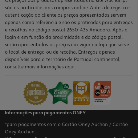
Os preços dos produtos apresentados no site Auchan.pt
são os praticados nas compras online. Antes do registo e
autenticação do cliente os preços apresentados servem
apenas como referência e são os praticados para entregas
e recolhas no código postal 2650-435 Amadora. Após o
login e em função da proximidade e do código postal,
serão apresentados os preços em vigor na loja que serve
o local de entrega ou de recolha. Entregas apenas
disponíveis para o território de Portugal continental,
consulte mais informações
aqui
.
Copo Transição Dr. Brown's Macio Rosa 180ml 1un
10.29 €/un
10,29 €
Informações para pagamentos ONEY
*para pagamentos com o Cartão Oney Auchan / Cartão
Oney Auchan+.