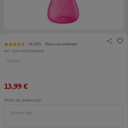
4.6
(137)
Faça a sua avaliação
Leu
137
Ref. / EAN:
8710103786696
avaliações.
Link
13.99 €/un
para
a
mesma
página.
13,99 €
Notas de preparação