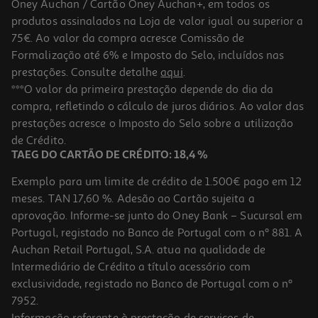
Oney Auchan / Cartão Oney Auchan+, em todos os
produtos assinalados na Loja de valor igual ou superior a
75€. Ao valor da compra acresce Comissão de
Formalização até 6% e Imposto do Selo, incluídos nas
prestações. Consulte detalhe
aqui
.
Copo Lovi First Cup Antiderrame
***O valor da primeira prestação depende do dia da
compra, refletindo o cálculo de juros diários. Ao valor das
13.41 €/un
prestações acresce o Imposto do Selo sobre a utilização
13,41 €
de Crédito.
TAEG DO CARTÃO DE CRÉDITO: 18,4 %
Exemplo para um limite de crédito de 1.500€ pago em 12
meses. TAN 17,60 %. Adesão ao Cartão sujeita a
aprovação. Informe-se junto do Oney Bank – Sucursal em
Portugal, registado no Banco de Portugal com o nº 881. A
Auchan Retail Portugal, S.A. atua na qualidade de
Intermediário de Crédito a título acessório com
exclusividade, registado no Banco de Portugal com o nº
7952.
Informação referente à prestação de serviços de