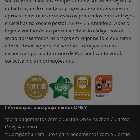
são os praticados nas compras online. Antes do registo e
autenticação do cliente os preços apresentados servem
apenas como referência e são os praticados para entregas
e recolhas no código postal 2650-435 Amadora. Após o
login e em função da proximidade e do código postal,
serão apresentados os preços em vigor na loja que serve
o local de entrega ou de recolha. Entregas apenas
disponíveis para o território de Portugal continental,
consulte mais informações
aqui
.
Copo Nuk Aprendizagem +8meses 230ml
16.51 €/un
16,51 €
Informações para pagamentos ONEY
*para pagamentos com o Cartão Oney Auchan / Cartão
Oney Auchan+.
**Campanha Sem Juros para pagamentos com o Cartão