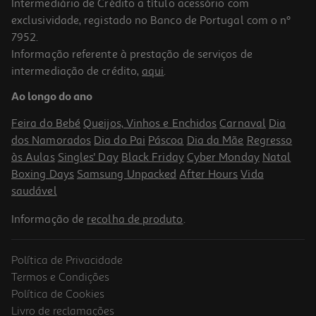
Intermediário de Crédito a título acessório com
exclusividade, registado no Banco de Portugal com o nº
7952.
Informação referente à prestação de serviços de
intermediação de crédito,
aqui
.
Mantinha Doudou Interbaby Cinzento
Ao longo do ano
7.99 €/un
Feira do Bebé
Queijos, Vinhos e Enchidos
Carnaval
Dia
7,99 €
dos Namorados
Dia do Pai
Páscoa
Dia da Mãe
Regresso
às Aulas
Singles' Day
Black Friday
Cyber Monday
Natal
Boxing Days
Samsung Unpacked
After Hours
Vida
saudável
Informação de
recolha de produto
.
Política de Privacidade
Termos e Condições
Política de Cookies
Livro de reclamações