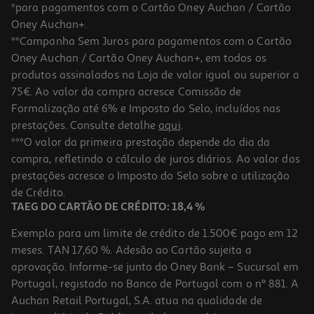
*para pagamentos com o Cartão Oney Auchan / Cartão
Oney Auchan+.
**Campanha Sem Juros para pagamentos com o Cartão
Oney Auchan / Cartão Oney Auchan+, em todos os
produtos assinalados na Loja de valor igual ou superior a
75€. Ao valor da compra acresce Comissão de
Formalização até 6% e Imposto do Selo, incluídos nas
prestações. Consulte detalhe
aqui
.
Mantinha Doudou Interbaby Azul
***O valor da primeira prestação depende do dia da
compra, refletindo o cálculo de juros diários. Ao valor das
7.99 €/un
prestações acresce o Imposto do Selo sobre a utilização
7,99 €
de Crédito.
TAEG DO CARTÃO DE CRÉDITO: 18,4 %
Exemplo para um limite de crédito de 1.500€ pago em 12
meses. TAN 17,60 %. Adesão ao Cartão sujeita a
aprovação. Informe-se junto do Oney Bank – Sucursal em
Portugal, registado no Banco de Portugal com o nº 881. A
Auchan Retail Portugal, S.A. atua na qualidade de