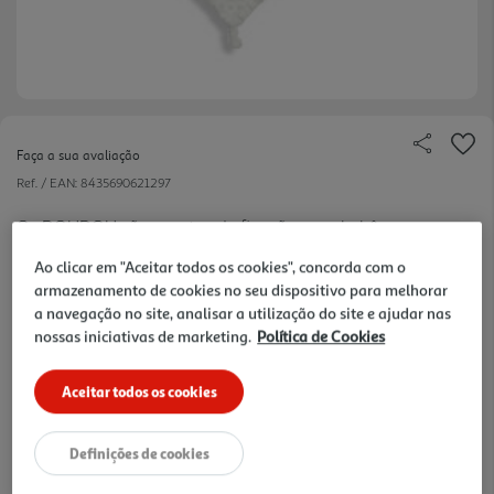
Faça a sua avaliação
Ref. / EAN:
8435690621297
Os DOUDOU são mantas de fixação para bebês,
são pequeninos e servem para que o bebê não se
ver
Ao clicar em "Aceitar todos os cookies", concorda com o
sinta sozinho no berço ou em sua cama. Medidas:
mais
armazenamento de cookies no seu dispositivo para melhorar
28x17 cm. Composição: 100% Poliéster.
a navegação no site, analisar a utilização do site e ajudar nas
7.99 €/un
Acabamento: aveludado.
nossas iniciativas de marketing.
Política de Cookies
Aceitar todos os cookies
7,99 €
Definições de cookies
Notas de preparação