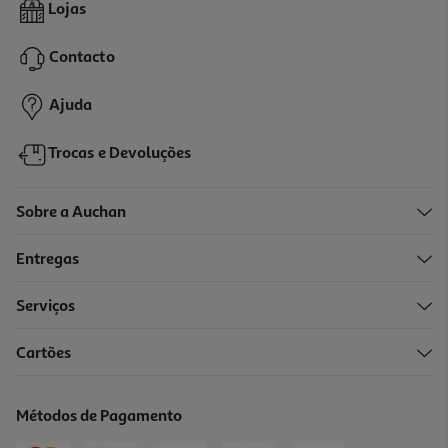
Manta Para Cama De Bebé Mickey 110x140cm
Lojas
19.99 €/un
Contacto
19,99 €
Ajuda
Trocas e Devoluções
Sobre a Auchan
Entregas
Serviços
Cartões
Mantinha Doudou Interbaby Girafa Azul
7.99 €/un
Métodos de Pagamento
7,99 €