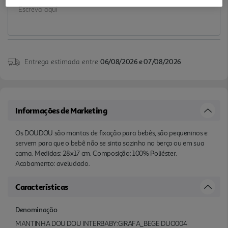
Entrega estimada entre
06/08/2026 e 07/08/2026
Informações de Marketing
Os DOUDOU são mantas de fixação para bebês, são pequeninos e
servem para que o bebê não se sinta sozinho no berço ou em sua
cama. Medidas: 28x17 cm. Composição: 100% Poliéster.
Acabamento: aveludado.
Características
Denominação
MANTINHA DOU DOU INTERBABY:GIRAFA_BEGE DUO004