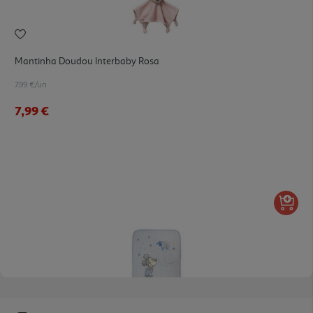
Mantinha Doudou Interbaby Rosa
7.99 €/un
7,99 €
5.0
(1)