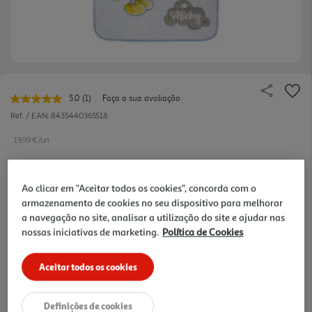
5.0
(1)
Faça a sua avaliação
Leu
uma
Ref. / EAN:
8435440365518
avaliação.
Link
19.99 €/un
para
a
mesma
página.
Ao clicar em "Aceitar todos os cookies", concorda com o
19,99 €
armazenamento de cookies no seu dispositivo para melhorar
a navegação no site, analisar a utilização do site e ajudar nas
nossas iniciativas de marketing.
Política de Cookies
Notas de preparação
Aceitar todos os cookies
Definições de cookies