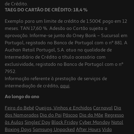
7,99 €
de Crédito.
TAEG DO CARTÃO DE CRÉDITO: 18,4 %
Exemplo para um limite de crédito de 1.500€ pago em 12
meses. TAN 17,60 %. Adesão ao Cartão sujeita a
aprovação. Informe-se junto do Oney Bank – Sucursal em
Portugal, registado no Banco de Portugal com o nº 881. A
Auchan Retail Portugal, S.A. atua na qualidade de
Intermediário de Crédito a título acessório com
exclusividade, registado no Banco de Portugal com o nº
7952.
Informação referente à prestação de serviços de
intermediação de crédito,
aqui
.
Mantinha Doudou Interbaby Girafa Rosa
Ao longo do ano
7.99 €/un
Feira do Bebé
Queijos, Vinhos e Enchidos
Carnaval
Dia
7,99 €
dos Namorados
Dia do Pai
Páscoa
Dia da Mãe
Regresso
às Aulas
Singles' Day
Black Friday
Cyber Monday
Natal
Boxing Days
Samsung Unpacked
After Hours
Vida