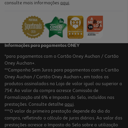
consulte mais informações
aqui
.
Mantinha Doudou Interbaby Girafa Bege
7.99 €/un
7,99 €
Informações para pagamentos ONEY
*para pagamentos com o Cartão Oney Auchan / Cartão
Oney Auchan+.
**Campanha Sem Juros para pagamentos com o Cartão
Oney Auchan / Cartão Oney Auchan+, em todos os
produtos assinalados na Loja de valor igual ou superior a
75€. Ao valor da compra acresce Comissão de
Formalização até 6% e Imposto do Selo, incluídos nas
prestações. Consulte detalhe
aqui
.
Mantinha Doudou Interbaby Girafa Azul
***O valor da primeira prestação depende do dia da
compra, refletindo o cálculo de juros diários. Ao valor das
7.99 €/un
prestações acresce o Imposto do Selo sobre a utilização