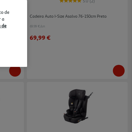
5.0
(2)
to de
Isofix
Cadeira Auto I-Size Asalvo 76-150cm Preto
r a
a de
69.99 €/un
69,99 €