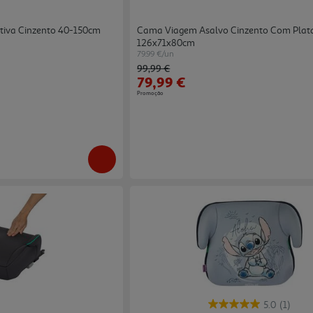
ativa Cinzento 40-150cm
Cama Viagem Asalvo Cinzento Com Pla
126x71x80cm
79.99 €/un
Price reduced from
to
99,99 €
79,99 €
Promoção
5.0
(1)