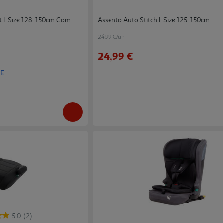
t I-Size 128-150cm Com
Assento Auto Stitch I-Size 125-150cm
24.99 €/un
24,99 €
NE
5.0
(2)