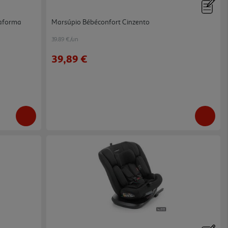
taforma
Marsúpio Bébéconfort Cinzento
39.89 €/un
39,89 €