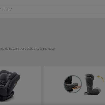
squisar
os de passeio para bebé e cadeiras auto.