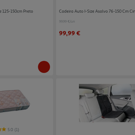
ze 125-150cm Preto
Cadeira Auto I-Size Asalvo 76-150 Cm Ci
99.99 €/un
99,99 €
5.0
(1)