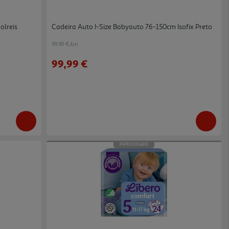
olreis
Cadeira Auto I-Size Babyauto 76-150cm Isofix Preto
99.99 €/un
99,99 €
PATROCINADO