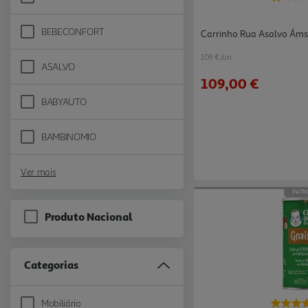
Refine by Marca: SPIDER-MAN
BEBECONFORT
Carrinho Rua Asalvo Áms
Refine by Marca: BEBECONFORT
109 €/un
ASALVO
Refine by Marca: ASALVO
109,00 €
BABYAUTO
Refine by Marca: BABYAUTO
BAMBINOMIO
Refine by Marca: BAMBINOMIO
Ver mais
PATR
Produto Nacional
Categorias
Mobiliário