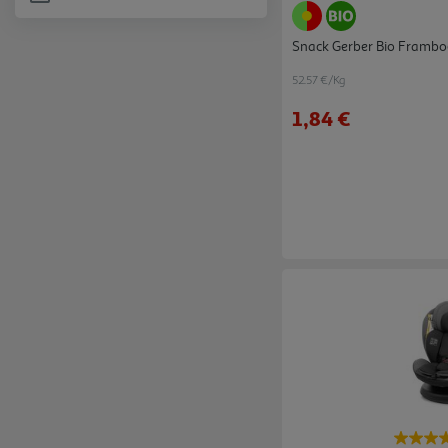
Refine by Categorias: Mobiliário
Snack Gerber Bio Frambo
52.57 €/Kg
1,84 €