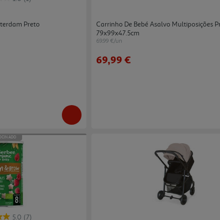
terdam Preto
Carrinho De Bebé Asalvo Multiposições P
79x99x47.5cm
69.99 €/un
69,99 €
OCINADO
5.0
(7)