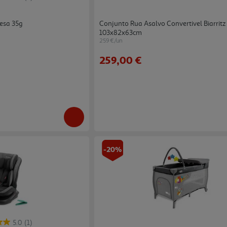
esa 35g
Conjunto Rua Asalvo Convertivel Biarritz
103x82x63cm
259 €/un
259,00 €
-20%
5.0
(1)