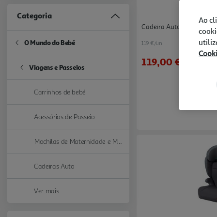
Categoria
Ao cl
Cadeira Auto Vivitta 40-
cooki
utili
O Mundo do Bebé
119 €/un
Refine by Categoria: O Mundo do Bebé
Cook
119,00 €
Viagens e Passeios
selected Currently Refined by Categoria: Viagens e Passeios
Carrinhos de bebé
Refine by Categoria: Carrinhos de bebé
Acessórios de Passeio
Refine by Categoria: Acessórios de Passeio
Mochilas de Maternidade e Marsúpios
Refine by Categoria: Mochilas de Maternidade e Marsúpios
Cadeiras Auto
Refine by Categoria: Cadeiras Auto
Ver mais