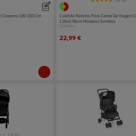
5.0
(1)
t Cinzento 100-150 Cm
Colchão Rolinho Para Cama De Viagem C
1.18x0.58cm Modelos Sortidos
22.99 €/un
22,99 €
1.0
(1)