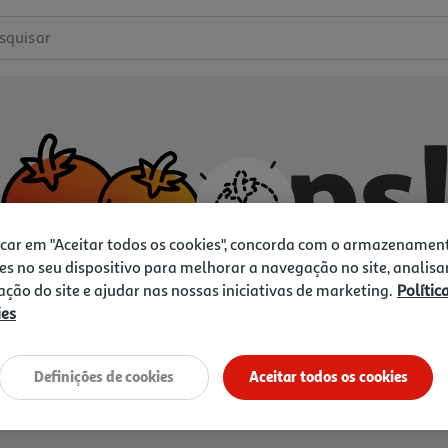
squisar
icar em "Aceitar todos os cookies", concorda com o armazenamen
es no seu dispositivo para melhorar a navegação no site, analisa
zação do site e ajudar nas nossas iniciativas de marketing.
Polític
ies
Não temos o que procura.
Vamos tentar de novo?
Definições de cookies
Aceitar todos os cookies