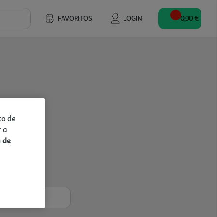
FAVORITOS
LOGIN
0,00 €
to de
r a
a de