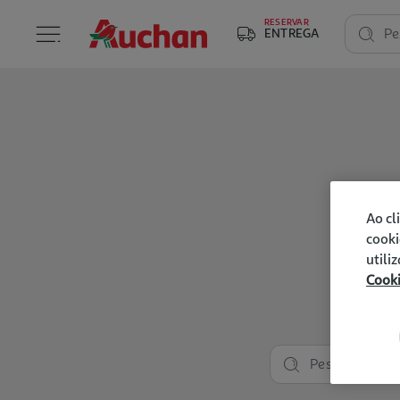
RESERVAR
ENTREGA
Pe
Ao cl
cooki
utili
Cook