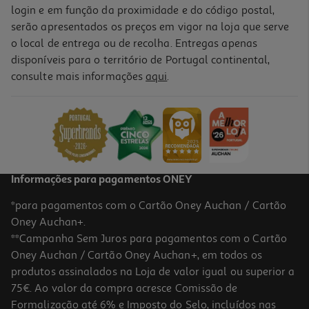
login e em função da proximidade e do código postal,
serão apresentados os preços em vigor na loja que serve
o local de entrega ou de recolha. Entregas apenas
disponíveis para o território de Portugal continental,
consulte mais informações
aqui
.
Informações para pagamentos ONEY
*para pagamentos com o Cartão Oney Auchan / Cartão
Oney Auchan+.
**Campanha Sem Juros para pagamentos com o Cartão
Oney Auchan / Cartão Oney Auchan+, em todos os
produtos assinalados na Loja de valor igual ou superior a
75€. Ao valor da compra acresce Comissão de
Formalização até 6% e Imposto do Selo, incluídos nas