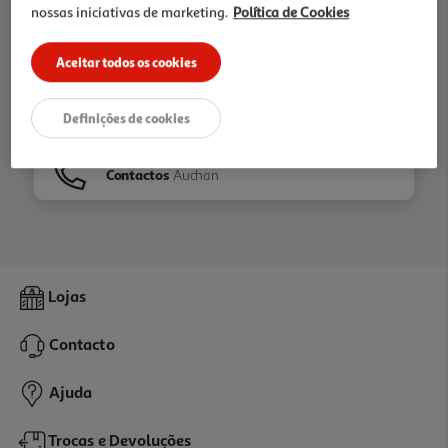
nossas iniciativas de marketing.
Política de Cookies
Ir para
Homepage
Aceitar todos os cookies
Veja os nossos
Folhetos
Definições de cookies
Contactos
Auchan
Lojas
Contacto
Ajuda
Trocas e Devoluções