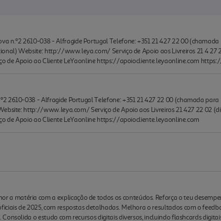
n.º2 2610-038 - Alfragide Portugal Telefone: +351 21 427 22 00 (chamada pa
onal) Website: http://www.leya.com/ Serviço de Apoio aos Livreiros 21 4 27 2
iço de Apoio ao Cliente LeYaonline https://apoiocliente.leyaonline.com https
2 2610-038 - Alfragide Portugal Telefone: +351 21 427 22 00 (chamada para r
ebsite: http://www.leya.com/ Serviço de Apoio aos Livreiros 21 427 22 02 (di
ço de Apoio ao Cliente LeYaonline https://apoiocliente.leyaonline.com
 matéria com a explicação de todos os conteúdos. Reforça o teu desempen
ciais de 2025, com respostas detalhadas. Melhora o resultados com o feedba c
onsolida o estudo com recursos digitais diversos, incluindo flashcards digitai