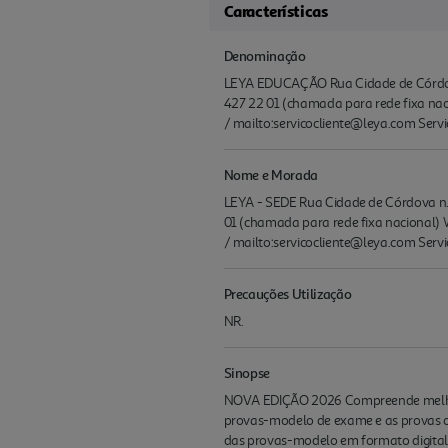
Características
Denominação
LEYA EDUCAÇÃO Rua Cidade de Córdova 
427 22 01 (chamada para rede fixa naci
/ mailto:servicocliente@leya.com Serv
Nome e Morada
LEYA - SEDE Rua Cidade de Córdova n.º
01 (chamada para rede fixa nacional) W
/ mailto:servicocliente@leya.com Servi
Precauções Utilização
NR.
Sinopse
NOVA EDIÇÃO 2026 Compreende melhor a
provas-modelo de exame e as provas ofi
das provas-modelo em formato digital. C