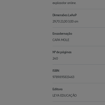
explicador online.
Dimensões LxAxP
29,70 21,00 3,00 cm
Encadernação
CAPA MOLE
Nº de páginas
240
ISBN
9789895815463
Editora
LEYA EDUCAÇÃO