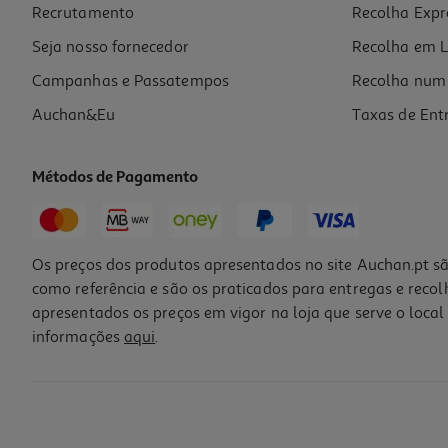
29,90 €
PVP de editor
Recrutamento
Recolha Expr
26,91 €
Seja nosso fornecedor
Recolha em L
Campanhas e Passatempos
Recolha num 
Auchan&Eu
Taxas de Ent
Métodos de Pagamento
-10%
Os preços dos produtos apresentados no site Auchan.pt sã
como referência e são os praticados para entregas e reco
apresentados os preços em vigor na loja que serve o local 
informações
aqui
.
Livro Cartões De Revisão - Exame Português 9
13.41 €/un
14,90 €
PVP de editor