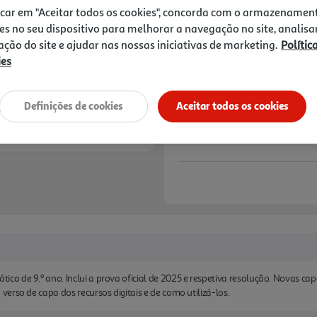
14,90 €
PVP de editor
icar em "Aceitar todos os cookies", concorda com o armazenamen
8,94 €
es no seu dispositivo para melhorar a navegação no site, analisa
Promoção:
de 27/7/2026 a 11/10/2026
zação do site e ajudar nas nossas iniciativas de marketing.
Polític
ies
Notas de preparação
Definições de cookies
Aceitar todos os cookies
a de 9.º ano. Inclui a prova oficial de 2025 e respetiva resolução. Novas ca
erso de capa dos recursos digitais e de como utilizá-los.