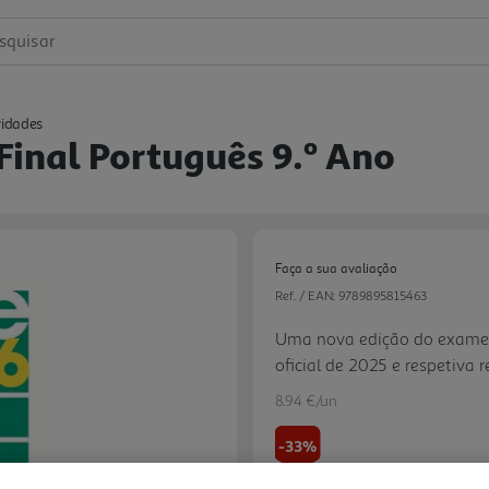
squisar
vidades
Final Português 9.º Ano
Faça a sua avaliação
Ref. / EAN:
9789895815463
Uma nova edição do exame d
oficial de 2025 e respetiva
sucesso entre professores 
8.94 €/un
recursos digitais e de como u
-33%