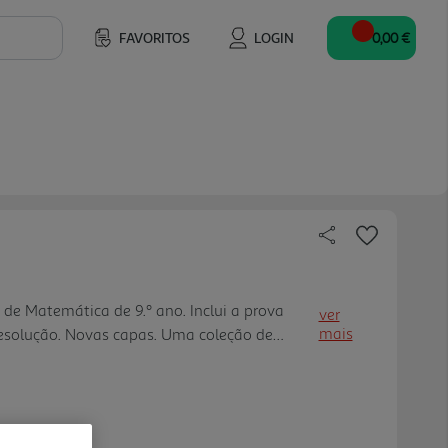
FAVORITOS
LOGIN
0,00 €
e Matemática de 9.º ano. Inclui a prova
ver
mais
 resolução. Novas capas. Uma coleção de
e alunos. Comunicação em verso de capa dos
tilizá-los.