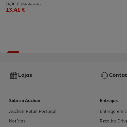
14,90 €
PVP de editor
13,41 €
-10%
Lojas
Contac
Sobre a Auchan
Entregas
Auchan Retail Portugal
Entrega em c
Livro Prep. P/ O Exame Final Nac. 2026 Espanhol - Inic. 11
Notícias
Recolha Driv
26.91 €/un