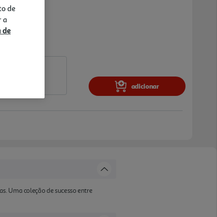
to de
r a
a de
adicionar
pas. Uma coleção de sucesso entre