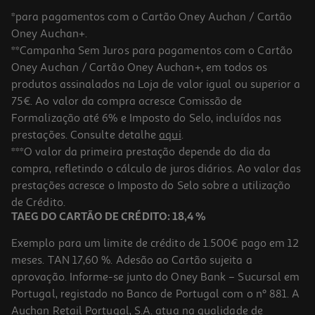
*para pagamentos com o Cartão Oney Auchan / Cartão
Oney Auchan+.
**Campanha Sem Juros para pagamentos com o Cartão
Oney Auchan / Cartão Oney Auchan+, em todos os
-20%
produtos assinalados na Loja de valor igual ou superior a
75€. Ao valor da compra acresce Comissão de
Formalização até 6% e Imposto do Selo, incluídos nas
prestações. Consulte detalhe
aqui
.
Livro Férias Com Frozen 5 De Disney
***O valor da primeira prestação depende do dia da
compra, refletindo o cálculo de juros diários. Ao valor das
7.04 €/un
prestações acresce o Imposto do Selo sobre a utilização
8,80 €
PVP de editor
7,04 €
de Crédito.
Promoção
TAEG DO CARTÃO DE CRÉDITO: 18,4 %
Exemplo para um limite de crédito de 1.500€ pago em 12
meses. TAN 17,60 %. Adesão ao Cartão sujeita a
aprovação. Informe-se junto do Oney Bank – Sucursal em
Portugal, registado no Banco de Portugal com o nº 881. A
Auchan Retail Portugal, S.A. atua na qualidade de