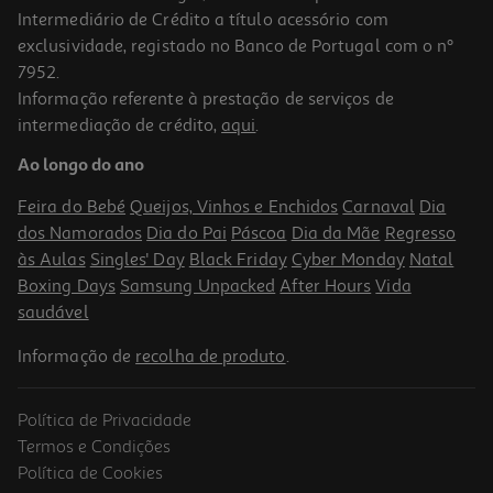
Intermediário de Crédito a título acessório com
-11%
exclusividade, registado no Banco de Portugal com o nº
7952.
Informação referente à prestação de serviços de
intermediação de crédito,
aqui
.
Livro Vamos P/ Jardim De Inf. Matemática - 5-6 Anos
Ao longo do ano
9.6 €/un
12,00 €
PVP de editor
Feira do Bebé
Queijos, Vinhos e Enchidos
Carnaval
Dia
9,60 €
dos Namorados
Dia do Pai
Páscoa
Dia da Mãe
Regresso
Promoção
às Aulas
Singles' Day
Black Friday
Cyber Monday
Natal
Boxing Days
Samsung Unpacked
After Hours
Vida
saudável
Informação de
recolha de produto
.
Política de Privacidade
-10%
Termos e Condições
Política de Cookies