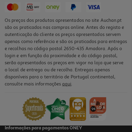
7,04 €
Promoção
Os preços dos produtos apresentados no site Auchan.pt
são os praticados nas compras online. Antes do registo e
autenticação do cliente os preços apresentados servem
apenas como referência e são os praticados para entregas
e recolhas no código postal 2650-435 Amadora. Após o
login e em função da proximidade e do código postal,
-20%
serão apresentados os preços em vigor na loja que serve
o local de entrega ou de recolha. Entregas apenas
disponíveis para o território de Portugal continental,
consulte mais informações
aqui
.
Livro Férias Com Frozen 4 De Disney
7.04 €/un
8,80 €
PVP de editor
7,04 €
Promoção
Informações para pagamentos ONEY