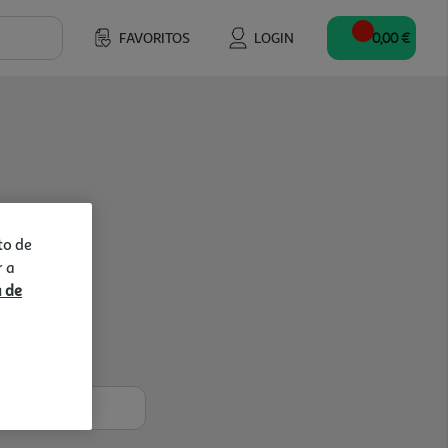
FAVORITOS
LOGIN
0,00 €
to de
r a
a de