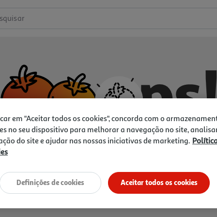
squisar
icar em "Aceitar todos os cookies", concorda com o armazenamen
es no seu dispositivo para melhorar a navegação no site, analisa
zação do site e ajudar nas nossas iniciativas de marketing.
Polític
ies
Não temos o que procura.
Vamos tentar de novo?
Definições de cookies
Aceitar todos os cookies