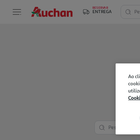
RESERVAR
ENTREGA
Pe
Ao cl
cooki
utili
Cook