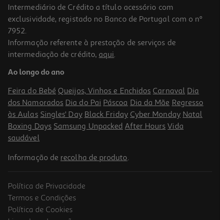
Intermediário de Crédito a título acessório com
-10%
exclusividade, registado no Banco de Portugal com o nº
7952.
Informação referente à prestação de serviços de
intermediação de crédito,
aqui
.
Livro Supermiúdos - Pré- Escolar 4/5 Português
Ao longo do ano
10.8 €/metro
12,00 €
PVP de editor
Feira do Bebé
Queijos, Vinhos e Enchidos
Carnaval
Dia
10,80 €
dos Namorados
Dia do Pai
Páscoa
Dia da Mãe
Regresso
às Aulas
Singles' Day
Black Friday
Cyber Monday
Natal
Boxing Days
Samsung Unpacked
After Hours
Vida
saudável
Informação de
recolha de produto
.
Política de Privacidade
-10%
Termos e Condições
Política de Cookies