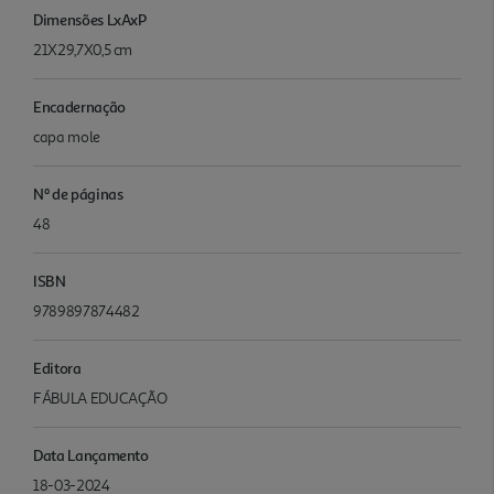
Dimensões LxAxP
21X29,7X0,5 cm
Encadernação
capa mole
Nº de páginas
48
ISBN
9789897874482
Editora
FÁBULA EDUCAÇÃO
Data Lançamento
18-03-2024