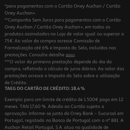
*para pagamentos com o Cartão Oney Auchan / Cartão
Oney Auchan+.
**Campanha Sem Juros para pagamentos com o Cartão
Oney Auchan / Cartão Oney Auchan+, em todos os
-10%
produtos assinalados na Loja de valor igual ou superior a
75€. Ao valor da compra acresce Comissão de
Formalização até 6% e Imposto do Selo, incluídos nas
prestações. Consulte detalhe
aqui
.
Livro Supermiúdos - Pré - Escolar 4/5 Anos Matemática
***O valor da primeira prestação depende do dia da
compra, refletindo o cálculo de juros diários. Ao valor das
10.8 €/un
prestações acresce o Imposto do Selo sobre a utilização
12,00 €
PVP de editor
10,80 €
de Crédito.
TAEG DO CARTÃO DE CRÉDITO: 18,4 %
Exemplo para um limite de crédito de 1.500€ pago em 12
meses. TAN 17,60 %. Adesão ao Cartão sujeita a
aprovação. Informe-se junto do Oney Bank – Sucursal em
Portugal, registado no Banco de Portugal com o nº 881. A
Auchan Retail Portugal, S.A. atua na qualidade de