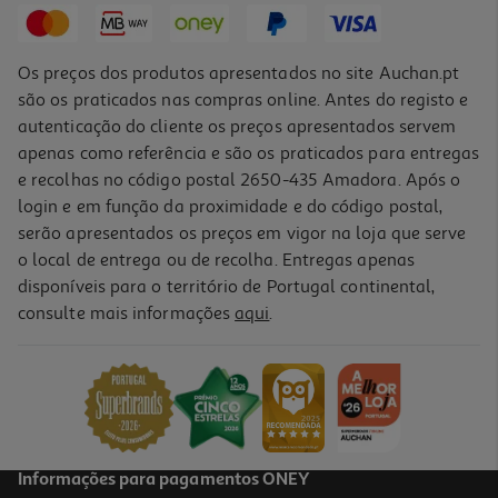
Os preços dos produtos apresentados no site Auchan.pt
são os praticados nas compras online. Antes do registo e
autenticação do cliente os preços apresentados servem
apenas como referência e são os praticados para entregas
e recolhas no código postal 2650-435 Amadora. Após o
login e em função da proximidade e do código postal,
-10%
serão apresentados os preços em vigor na loja que serve
o local de entrega ou de recolha. Entregas apenas
disponíveis para o território de Portugal continental,
consulte mais informações
aqui
.
Livro Supermiúdos - Pré - Escolar 5/6 Anos Português
10.8 €/un
12,00 €
PVP de editor
10,80 €
Informações para pagamentos ONEY