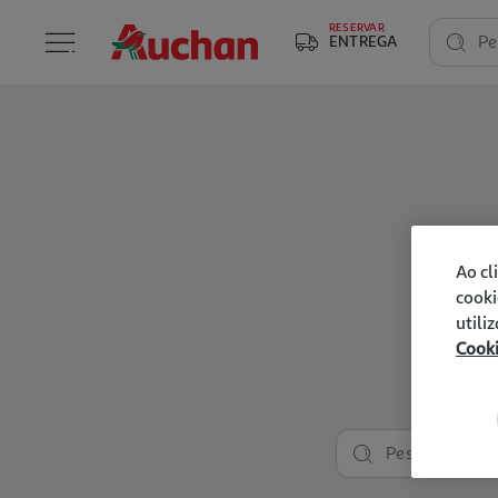
RESERVAR
ENTREGA
Pe
Ao cl
cooki
utili
Cook