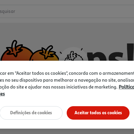
squisar
icar em "Aceitar todos os cookies", concorda com o armazenamen
es no seu dispositivo para melhorar a navegação no site, analisa
zação do site e ajudar nas nossas iniciativas de marketing.
Polític
ies
Não temos o que procura.
Vamos tentar de novo?
Definições de cookies
Aceitar todos os cookies