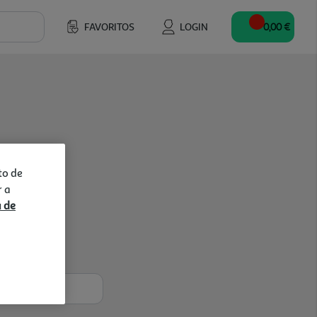
FAVORITOS
LOGIN
0,00 €
to de
r a
a de